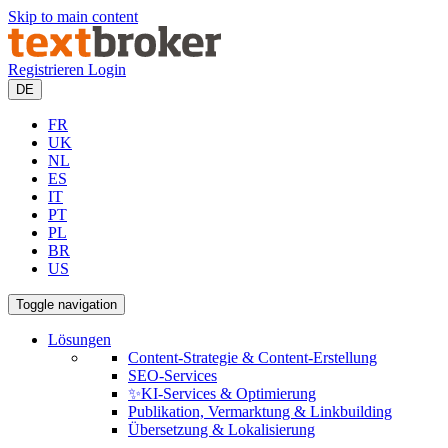
Skip to main content
Registrieren
Login
DE
FR
UK
NL
ES
IT
PT
PL
BR
US
Toggle navigation
Lösungen
Content-Strategie & Content-Erstellung
SEO-Services
✨KI-Services & Optimierung
Publikation, Vermarktung & Linkbuilding
Übersetzung & Lokalisierung