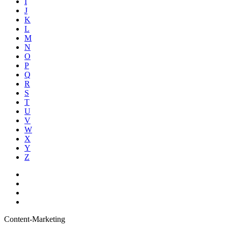
I
J
K
L
M
N
O
P
Q
R
S
T
U
V
W
X
Y
Z
Content-Marketing