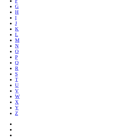
F
G
H
I
J
K
L
M
N
O
P
Q
R
S
T
U
V
W
X
Y
Z