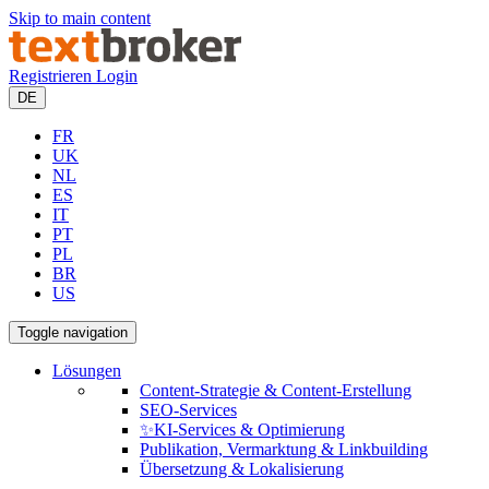
Skip to main content
Registrieren
Login
DE
FR
UK
NL
ES
IT
PT
PL
BR
US
Toggle navigation
Lösungen
Content-Strategie & Content-Erstellung
SEO-Services
✨KI-Services & Optimierung
Publikation, Vermarktung & Linkbuilding
Übersetzung & Lokalisierung