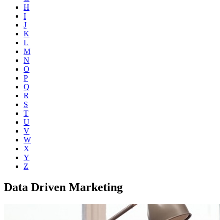
H
I
J
K
L
M
N
O
P
Q
R
S
T
U
V
W
X
Y
Z
Data Driven Marketing