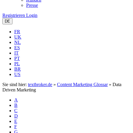
Presse
Registrieren
Login
DE
FR
UK
NL
ES
IT
PT
PL
BR
US
Sie sind hier:
textbroker.de
»
Content Marketing Glossar
»
Data
Driven Marketing
A
B
C
D
E
F
G