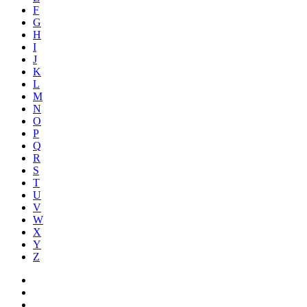
F
G
H
I
J
K
L
M
N
O
P
Q
R
S
T
U
V
W
X
Y
Z