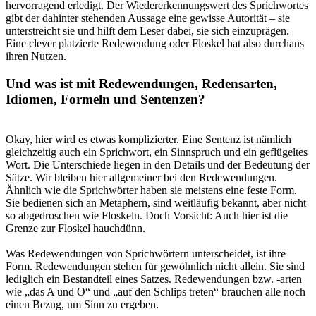
hervorragend erledigt. Der Wiedererkennungswert des Sprichwortes
gibt der dahinter stehenden Aussage eine gewisse Autorität – sie
unterstreicht sie und hilft dem Leser dabei, sie sich einzuprägen.
Eine clever platzierte Redewendung oder Floskel hat also durchaus
ihren Nutzen.
Und was ist mit Redewendungen, Redensarten,
Idiomen, Formeln und Sentenzen?
Okay, hier wird es etwas komplizierter. Eine Sentenz ist nämlich
gleichzeitig auch ein Sprichwort, ein Sinnspruch und ein geflügeltes
Wort. Die Unterschiede liegen in den Details und der Bedeutung der
Sätze. Wir bleiben hier allgemeiner bei den Redewendungen.
Ähnlich wie die Sprichwörter haben sie meistens eine feste Form.
Sie bedienen sich an Metaphern, sind weitläufig bekannt, aber nicht
so abgedroschen wie Floskeln. Doch Vorsicht: Auch hier ist die
Grenze zur Floskel hauchdünn.
Was Redewendungen von Sprichwörtern unterscheidet, ist ihre
Form. Redewendungen stehen für gewöhnlich nicht allein. Sie sind
lediglich ein Bestandteil eines Satzes. Redewendungen bzw. -arten
wie „das A und O“ und „auf den Schlips treten“ brauchen alle noch
einen Bezug, um Sinn zu ergeben.