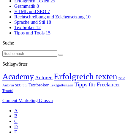
Erfolgreich Texten
29
Grammatik
8
HTML und SEO
7
Rechtschreibung und Zeichensetzung
10
Sprache und Stil
18
Textbroker
12
Tipps und Tools
15
Suche
Schlagwörter
Erfolgreich texten
Academy
Autoren
neue
Tipps für Freelancer
Textbroker
Autoren
Stil
Textgattungen
SEO
Tutorial
Content Marketing Glossar
A
B
C
D
E