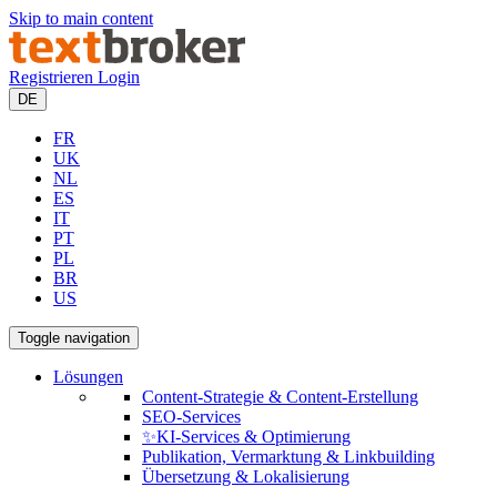
Skip to main content
Registrieren
Login
DE
FR
UK
NL
ES
IT
PT
PL
BR
US
Toggle navigation
Lösungen
Content-Strategie & Content-Erstellung
SEO-Services
✨KI-Services & Optimierung
Publikation, Vermarktung & Linkbuilding
Übersetzung & Lokalisierung