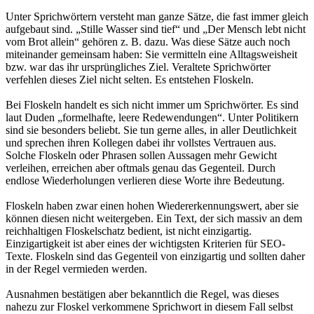
Unter Sprichwörtern versteht man ganze Sätze, die fast immer gleich
aufgebaut sind. „Stille Wasser sind tief“ und „Der Mensch lebt nicht
vom Brot allein“ gehören z. B. dazu. Was diese Sätze auch noch
miteinander gemeinsam haben: Sie vermitteln eine Alltagsweisheit
bzw. war das ihr ursprüngliches Ziel. Veraltete Sprichwörter
verfehlen dieses Ziel nicht selten. Es entstehen Floskeln.
Bei Floskeln handelt es sich nicht immer um Sprichwörter. Es sind
laut Duden „formelhafte, leere Redewendungen“. Unter Politikern
sind sie besonders beliebt. Sie tun gerne alles, in aller Deutlichkeit
und sprechen ihren Kollegen dabei ihr vollstes Vertrauen aus.
Solche Floskeln oder Phrasen sollen Aussagen mehr Gewicht
verleihen, erreichen aber oftmals genau das Gegenteil. Durch
endlose Wiederholungen verlieren diese Worte ihre Bedeutung.
Floskeln haben zwar einen hohen Wiedererkennungswert, aber sie
können diesen nicht weitergeben. Ein Text, der sich massiv an dem
reichhaltigen Floskelschatz bedient, ist nicht einzigartig.
Einzigartigkeit ist aber eines der wichtigsten Kriterien für SEO-
Texte. Floskeln sind das Gegenteil von einzigartig und sollten daher
in der Regel vermieden werden.
Ausnahmen bestätigen aber bekanntlich die Regel, was dieses
nahezu zur Floskel verkommene Sprichwort in diesem Fall selbst