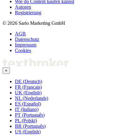
Wie du Content kaufen kannst
Autoren
Registrierung
© 2026 Sario Marketing GmbH
AGB
Datenschutz
Impressum
Cookies
×
DE (Deutsch)
FR (Français)
UK (English)
NL (Nederlands)
ES (Español)
IT (Italiano)
PT (Português)
PL (Polski)
BR (Português)
US (English)