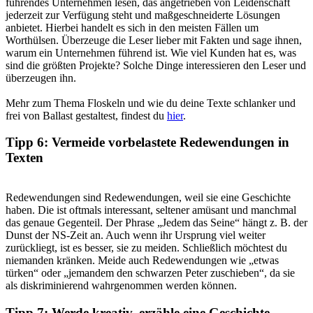
führendes Unternehmen lesen, das angetrieben von Leidenschaft
jederzeit zur Verfügung steht und maßgeschneiderte Lösungen
anbietet. Hierbei handelt es sich in den meisten Fällen um
Worthülsen. Überzeuge die Leser lieber mit Fakten und sage ihnen,
warum ein Unternehmen führend ist. Wie viel Kunden hat es, was
sind die größten Projekte? Solche Dinge interessieren den Leser und
überzeugen ihn.
Mehr zum Thema Floskeln und wie du deine Texte schlanker und
frei von Ballast gestaltest, findest du
hier
.
Tipp 6: Vermeide vorbelastete Redewendungen in
Texten
Redewendungen sind Redewendungen, weil sie eine Geschichte
haben. Die ist oftmals interessant, seltener amüsant und manchmal
das genaue Gegenteil. Der Phrase „Jedem das Seine“ hängt z. B. der
Dunst der NS-Zeit an. Auch wenn ihr Ursprung viel weiter
zurückliegt, ist es besser, sie zu meiden. Schließlich möchtest du
niemanden kränken. Meide auch Redewendungen wie „etwas
türken“ oder „jemandem den schwarzen Peter zuschieben“, da sie
als diskriminierend wahrgenommen werden können.
Tipp 7: Werde kreativ, erzähle eine Geschichte