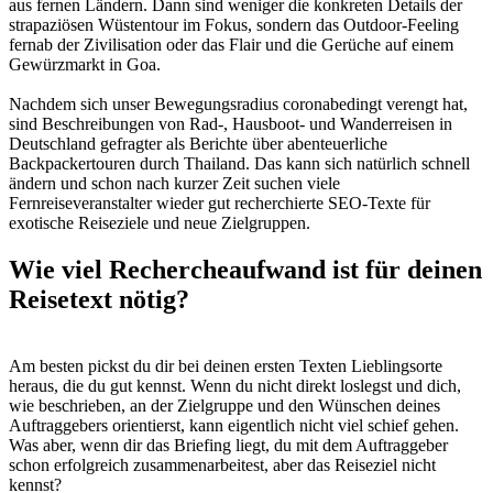
aus fernen Ländern. Dann sind weniger die konkreten Details der
strapaziösen Wüstentour im Fokus, sondern das Outdoor-Feeling
fernab der Zivilisation oder das Flair und die Gerüche auf einem
Gewürzmarkt in Goa.
Nachdem sich unser Bewegungsradius coronabedingt verengt hat,
sind Beschreibungen von Rad-, Hausboot- und Wanderreisen in
Deutschland gefragter als Berichte über abenteuerliche
Backpackertouren durch Thailand. Das kann sich natürlich schnell
ändern und schon nach kurzer Zeit suchen viele
Fernreiseveranstalter wieder gut recherchierte SEO-Texte für
exotische Reiseziele und neue Zielgruppen.
Wie viel Rechercheaufwand ist für deinen
Reisetext nötig?
Am besten pickst du dir bei deinen ersten Texten Lieblingsorte
heraus, die du gut kennst. Wenn du nicht direkt loslegst und dich,
wie beschrieben, an der Zielgruppe und den Wünschen deines
Auftraggebers orientierst, kann eigentlich nicht viel schief gehen.
Was aber, wenn dir das Briefing liegt, du mit dem Auftraggeber
schon erfolgreich zusammenarbeitest, aber das Reiseziel nicht
kennst?