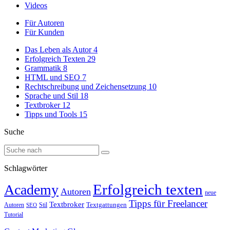
Videos
Für Autoren
Für Kunden
Das Leben als Autor
4
Erfolgreich Texten
29
Grammatik
8
HTML und SEO
7
Rechtschreibung und Zeichensetzung
10
Sprache und Stil
18
Textbroker
12
Tipps und Tools
15
Suche
Schlagwörter
Erfolgreich texten
Academy
Autoren
neue
Tipps für Freelancer
Textbroker
Autoren
Stil
Textgattungen
SEO
Tutorial