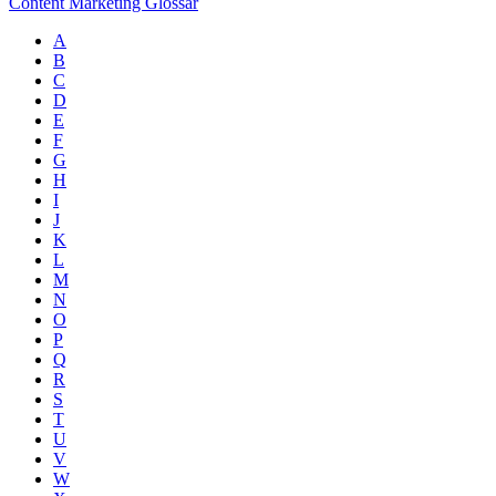
Content Marketing Glossar
A
B
C
D
E
F
G
H
I
J
K
L
M
N
O
P
Q
R
S
T
U
V
W