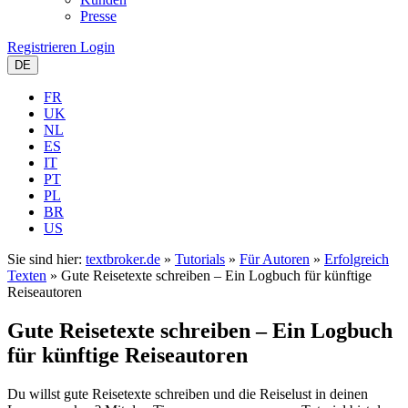
Presse
Registrieren
Login
DE
FR
UK
NL
ES
IT
PT
PL
BR
US
Sie sind hier:
textbroker.de
»
Tutorials
»
Für Autoren
»
Erfolgreich
Texten
»
Gute Reisetexte schreiben – Ein Logbuch für künftige
Reiseautoren
Gute Reisetexte schreiben – Ein Logbuch
für künftige Reiseautoren
Du willst gute Reisetexte schreiben und die Reiselust in deinen