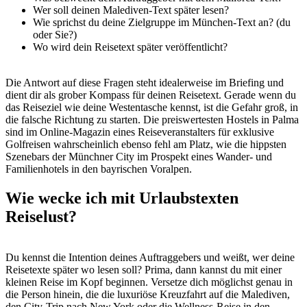
Wer soll deinen Malediven-Text später lesen?
Wie sprichst du deine Zielgruppe im München-Text an? (du
oder Sie?)
Wo wird dein Reisetext später veröffentlicht?
Die Antwort auf diese Fragen steht idealerweise im Briefing und
dient dir als grober Kompass für deinen Reisetext. Gerade wenn du
das Reiseziel wie deine Westentasche kennst, ist die Gefahr groß, in
die falsche Richtung zu starten. Die preiswertesten Hostels in Palma
sind im Online-Magazin eines Reiseveranstalters für exklusive
Golfreisen wahrscheinlich ebenso fehl am Platz, wie die hippsten
Szenebars der Münchner City im Prospekt eines Wander- und
Familienhotels in den bayrischen Voralpen.
Wie wecke ich mit Urlaubstexten
Reiselust?
Du kennst die Intention deines Auftraggebers und weißt, wer deine
Reisetexte später wo lesen soll? Prima, dann kannst du mit einer
kleinen Reise im Kopf beginnen. Versetze dich möglichst genau in
die Person hinein, die die luxuriöse Kreuzfahrt auf die Malediven,
den City-Trip nach New York oder die Wellness-Reise in den