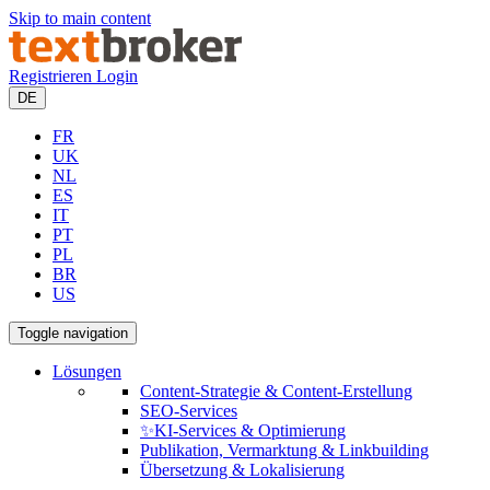
Skip to main content
Registrieren
Login
DE
FR
UK
NL
ES
IT
PT
PL
BR
US
Toggle navigation
Lösungen
Content-Strategie & Content-Erstellung
SEO-Services
✨KI-Services & Optimierung
Publikation, Vermarktung & Linkbuilding
Übersetzung & Lokalisierung