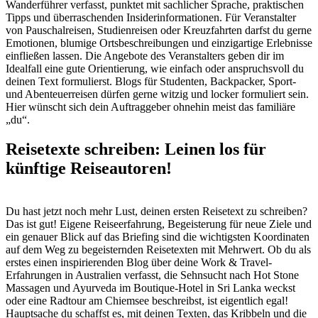
Wanderführer verfasst, punktet mit sachlicher Sprache, praktischen
Tipps und überraschenden Insiderinformationen. Für Veranstalter
von Pauschalreisen, Studienreisen oder Kreuzfahrten darfst du gerne
Emotionen, blumige Ortsbeschreibungen und einzigartige Erlebnisse
einfließen lassen. Die Angebote des Veranstalters geben dir im
Idealfall eine gute Orientierung, wie einfach oder anspruchsvoll du
deinen Text formulierst. Blogs für Studenten, Backpacker, Sport-
und Abenteuerreisen dürfen gerne witzig und locker formuliert sein.
Hier wünscht sich dein Auftraggeber ohnehin meist das familiäre
„du“.
Reisetexte schreiben: Leinen los für
künftige Reiseautoren!
Du hast jetzt noch mehr Lust, deinen ersten Reisetext zu schreiben?
Das ist gut! Eigene Reiseerfahrung, Begeisterung für neue Ziele und
ein genauer Blick auf das Briefing sind die wichtigsten Koordinaten
auf dem Weg zu begeisternden Reisetexten mit Mehrwert. Ob du als
erstes einen inspirierenden Blog über deine Work & Travel-
Erfahrungen in Australien verfasst, die Sehnsucht nach Hot Stone
Massagen und Ayurveda im Boutique-Hotel in Sri Lanka weckst
oder eine Radtour am Chiemsee beschreibst, ist eigentlich egal!
Hauptsache du schaffst es, mit deinen Texten, das Kribbeln und die