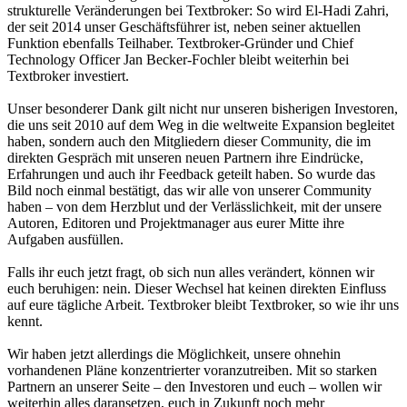
strukturelle Veränderungen bei Textbroker: So wird El-Hadi Zahri,
der seit 2014 unser Geschäftsführer ist, neben seiner aktuellen
Funktion ebenfalls Teilhaber. Textbroker-Gründer und Chief
Technology Officer Jan Becker-Fochler bleibt weiterhin bei
Textbroker investiert.
Unser besonderer Dank gilt nicht nur unseren bisherigen Investoren,
die uns seit 2010 auf dem Weg in die weltweite Expansion begleitet
haben, sondern auch den Mitgliedern dieser Community, die im
direkten Gespräch mit unseren neuen Partnern ihre Eindrücke,
Erfahrungen und auch ihr Feedback geteilt haben. So wurde das
Bild noch einmal bestätigt, das wir alle von unserer Community
haben – von dem Herzblut und der Verlässlichkeit, mit der unsere
Autoren, Editoren und Projektmanager aus eurer Mitte ihre
Aufgaben ausfüllen.
Falls ihr euch jetzt fragt, ob sich nun alles verändert, können wir
euch beruhigen: nein. Dieser Wechsel hat keinen direkten Einfluss
auf eure tägliche Arbeit. Textbroker bleibt Textbroker, so wie ihr uns
kennt.
Wir haben jetzt allerdings die Möglichkeit, unsere ohnehin
vorhandenen Pläne konzentrierter voranzutreiben. Mit so starken
Partnern an unserer Seite – den Investoren und euch – wollen wir
weiterhin alles daransetzen, euch in Zukunft noch mehr