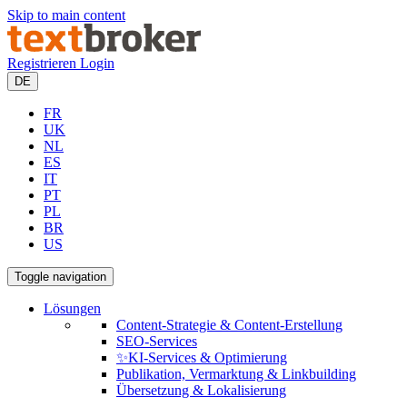
Skip to main content
Registrieren
Login
DE
FR
UK
NL
ES
IT
PT
PL
BR
US
Toggle navigation
Lösungen
Content-Strategie & Content-Erstellung
SEO-Services
✨KI-Services & Optimierung
Publikation, Vermarktung & Linkbuilding
Übersetzung & Lokalisierung