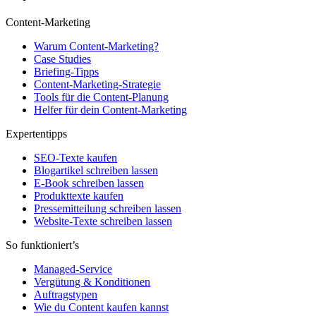
Content-Marketing
Warum Content-Marketing?
Case Studies
Briefing-Tipps
Content-Marketing-Strategie
Tools für die Content-Planung
Helfer für dein Content-Marketing
Expertentipps
SEO-Texte kaufen
Blogartikel schreiben lassen
E-Book schreiben lassen
Produkttexte kaufen
Pressemitteilung schreiben lassen
Website-Texte schreiben lassen
So funktioniert’s
Managed-Service
Vergütung & Konditionen
Auftragstypen
Wie du Content kaufen kannst