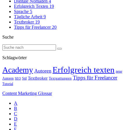
Digitale Nomaden
4
Erfolgreich Texten
19
Sprache
5
Tägliche Arbeit
9
Textbroker
19
Tipps für Freelancer
20
Suche
Schlagwörter
Erfolgreich texten
Academy
Autoren
neue
Tipps für Freelancer
Textbroker
Autoren
Stil
Textgattungen
SEO
Tutorial
Content Marketing Glossar
A
B
C
D
E
F