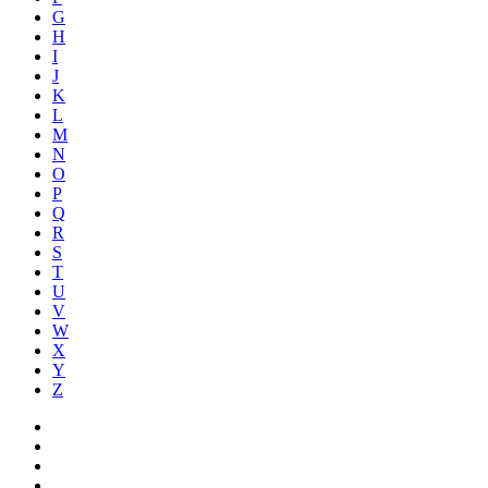
G
H
I
J
K
L
M
N
O
P
Q
R
S
T
U
V
W
X
Y
Z