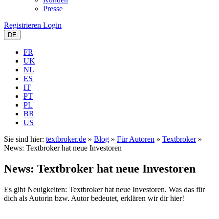
Presse
Registrieren
Login
DE
FR
UK
NL
ES
IT
PT
PL
BR
US
Sie sind hier:
textbroker.de
»
Blog
»
Für Autoren
»
Textbroker
»
News: Textbroker hat neue Investoren
News: Textbroker hat neue Investoren
Es gibt Neuigkeiten: Textbroker hat neue Investoren. Was das für
dich als Autorin bzw. Autor bedeutet, erklären wir dir hier!