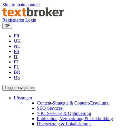
Skip to main content
Registrieren
Login
DE
FR
UK
NL
ES
IT
PT
PL
BR
US
Toggle navigation
Lösungen
Content-Strategie & Content-Erstellung
SEO-Services
✨KI-Services & Optimierung
Publikation, Vermarktung & Linkbuilding
Übersetzung & Lokalisierung