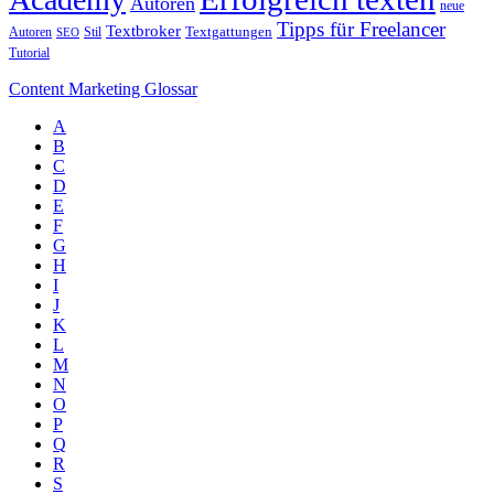
Autoren
neue
Tipps für Freelancer
Textbroker
Autoren
Stil
Textgattungen
SEO
Tutorial
Content Marketing Glossar
A
B
C
D
E
F
G
H
I
J
K
L
M
N
O
P
Q
R
S