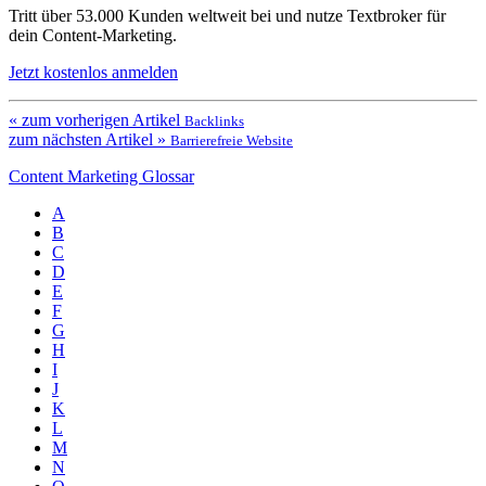
Tritt über 53.000 Kunden weltweit bei und nutze Textbroker für
dein Content-Marketing.
Jetzt kostenlos anmelden
« zum vorherigen Artikel
Backlinks
zum nächsten Artikel »
Barrierefreie Website
Content Marketing Glossar
A
B
C
D
E
F
G
H
I
J
K
L
M
N