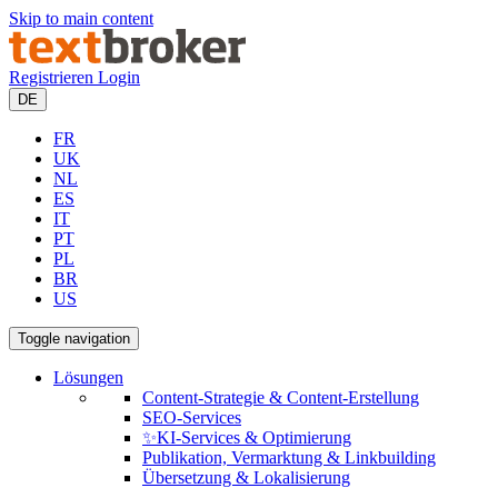
Skip to main content
Registrieren
Login
DE
FR
UK
NL
ES
IT
PT
PL
BR
US
Toggle navigation
Lösungen
Content-Strategie & Content-Erstellung
SEO-Services
✨KI-Services & Optimierung
Publikation, Vermarktung & Linkbuilding
Übersetzung & Lokalisierung