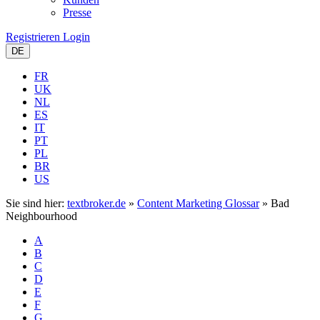
Presse
Registrieren
Login
DE
FR
UK
NL
ES
IT
PT
PL
BR
US
Sie sind hier:
textbroker.de
»
Content Marketing Glossar
»
Bad
Neighbourhood
A
B
C
D
E
F
G