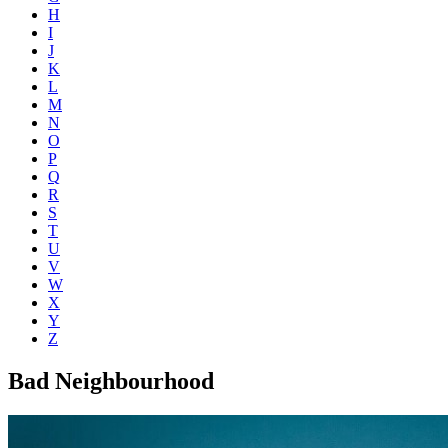
H
I
J
K
L
M
N
O
P
Q
R
S
T
U
V
W
X
Y
Z
Bad Neighbourhood