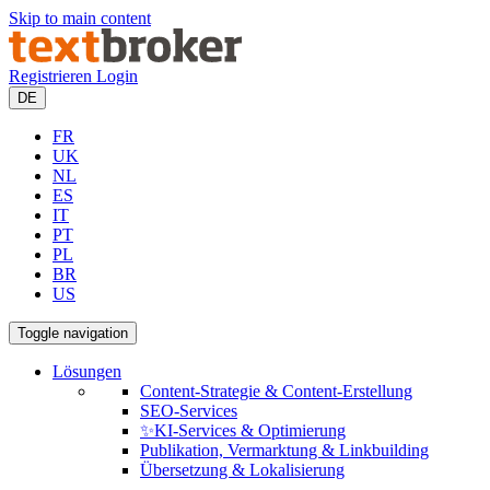
Skip to main content
Registrieren
Login
DE
FR
UK
NL
ES
IT
PT
PL
BR
US
Toggle navigation
Lösungen
Content-Strategie & Content-Erstellung
SEO-Services
✨KI-Services & Optimierung
Publikation, Vermarktung & Linkbuilding
Übersetzung & Lokalisierung