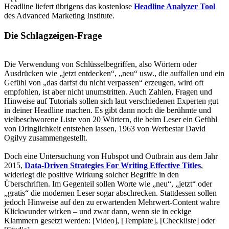
Headline liefert übrigens das kostenlose
Headline Analyzer Tool
des Advanced Marketing Institute.
Die Schlagzeigen-Frage
Die Verwendung von Schlüsselbegriffen, also Wörtern oder
Ausdrücken wie „jetzt entdecken“, „neu“ usw., die auffallen und ein
Gefühl von „das darfst du nicht verpassen“ erzeugen, wird oft
empfohlen, ist aber nicht unumstritten. Auch Zahlen, Fragen und
Hinweise auf Tutorials sollen sich laut verschiedenen Experten gut
in deiner Headline machen. Es gibt dann noch die berühmte und
vielbeschworene Liste von 20 Wörtern, die beim Leser ein Gefühl
von Dringlichkeit entstehen lassen, 1963 von Werbestar David
Ogilvy zusammengestellt.
Doch eine Untersuchung von Hubspot und Outbrain aus dem Jahr
2015,
Data-Driven Strategies For Writing Effective Titles
,
widerlegt die positive Wirkung solcher Begriffe in den
Überschriften. Im Gegenteil sollen Worte wie „neu“, „jetzt“ oder
„gratis“ die modernen Leser sogar abschrecken. Stattdessen sollen
jedoch Hinweise auf den zu erwartenden Mehrwert-Content wahre
Klickwunder wirken – und zwar dann, wenn sie in eckige
Klammern gesetzt werden: [Video], [Template], [Checkliste] oder