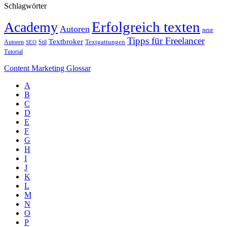
Schlagwörter
Erfolgreich texten
Academy
Autoren
neue
Tipps für Freelancer
Textbroker
Autoren
Stil
Textgattungen
SEO
Tutorial
Content Marketing Glossar
A
B
C
D
E
F
G
H
I
J
K
L
M
N
O
P