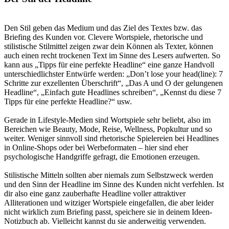
Den Stil geben das Medium und das Ziel des Textes bzw. das
Briefing des Kunden vor. Clevere Wortspiele, rhetorische und
stilistische Stilmittel zeigen zwar dein Können als Texter, können
auch einen recht trockenen Text im Sinne des Lesers aufwerten. So
kann aus „Tipps für eine perfekte Headline“ eine ganze Handvoll
unterschiedlichster Entwürfe werden: „Don’t lose your head(line): 7
Schritte zur exzellenten Überschrift“, „Das A und O der gelungenen
Headline“, „Einfach gute Headlines schreiben“, „Kennst du diese 7
Tipps für eine perfekte Headline?“ usw.
Gerade in Lifestyle-Medien sind Wortspiele sehr beliebt, also im
Bereichen wie Beauty, Mode, Reise, Wellness, Popkultur und so
weiter. Weniger sinnvoll sind rhetorische Spielereien bei Headlines
in Online-Shops oder bei Werbeformaten – hier sind eher
psychologische Handgriffe gefragt, die Emotionen erzeugen.
Stilistische Mitteln sollten aber niemals zum Selbstzweck werden
und den Sinn der Headline im Sinne des Kunden nicht verfehlen. Ist
dir also eine ganz zauberhafte Headline voller attraktiver
Alliterationen und witziger Wortspiele eingefallen, die aber leider
nicht wirklich zum Briefing passt, speichere sie in deinem Ideen-
Notizbuch ab. Vielleicht kannst du sie anderweitig verwenden.