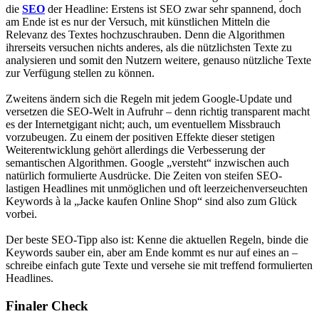
die
SEO
der Headline: Erstens ist SEO zwar sehr spannend, doch
am Ende ist es nur der Versuch, mit künstlichen Mitteln die
Relevanz des Textes hochzuschrauben. Denn die Algorithmen
ihrerseits versuchen nichts anderes, als die nützlichsten Texte zu
analysieren und somit den Nutzern weitere, genauso nützliche Texte
zur Verfügung stellen zu können.
Zweitens ändern sich die Regeln mit jedem Google-Update und
versetzen die SEO-Welt in Aufruhr – denn richtig transparent macht
es der Internetgigant nicht; auch, um eventuellem Missbrauch
vorzubeugen. Zu einem der positiven Effekte dieser stetigen
Weiterentwicklung gehört allerdings die Verbesserung der
semantischen Algorithmen. Google „versteht“ inzwischen auch
natürlich formulierte Ausdrücke. Die Zeiten von steifen SEO-
lastigen Headlines mit unmöglichen und oft leerzeichenverseuchten
Keywords à la „Jacke kaufen Online Shop“ sind also zum Glück
vorbei.
Der beste SEO-Tipp also ist: Kenne die aktuellen Regeln, binde die
Keywords sauber ein, aber am Ende kommt es nur auf eines an –
schreibe einfach gute Texte und versehe sie mit treffend formulierten
Headlines.
Finaler Check