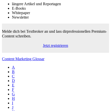
längere Artikel und Reportagen
E-Books
Whitepaper
Newsletter
Melde dich bei Textbroker an und lass dir
professionellen Premium-
Content schreiben.
Jetzt registrieren
Content Marketing Glossar
A
B
C
D
E
F
G
H
I
J