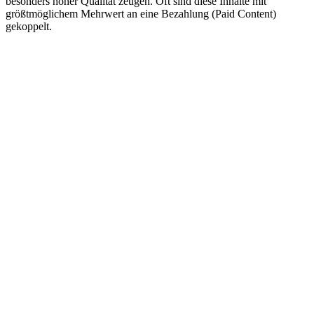
besonders hoher Qualität zeugen. Oft sind diese Inhalte mit
größtmöglichem Mehrwert an eine Bezahlung (Paid Content)
gekoppelt.