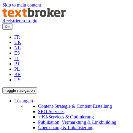
Skip to main content
Registrieren
Login
DE
FR
UK
NL
ES
IT
PT
PL
BR
US
Toggle navigation
Lösungen
Content-Strategie & Content-Erstellung
SEO-Services
✨KI-Services & Optimierung
Publikation, Vermarktung & Linkbuilding
Übersetzung & Lokalisierung