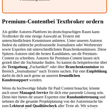
Premium-Content
bei Textbroker ordern
Als größte Autoren-Plattform im deutschsprachigen Raum kann
Textbroker dir eine riesige Auswahl an Textern mit
unterschiedlichsten Kenntnissen anbieten. Unter unseren Autoren
findest du zahlreiche professionelle Journalisten oder Werbetexter
sowie Experten mit unterschiedlichsten Branchenkenntnissen. Diese
Spitzen-Autoren sind die besten Kandidaten, um dir Premium-
Content zu schreiben. Autoren für Premium-Content lassen sich
gezielt über die Suchmaske finden. So kannst du beispielsweise über
die
Textgattung
„Fachartikel“ oder über
Branchenkenntnisse
im
Bereich „Journalismus“ nach Textern suchen. Für eine
Empfehlung
darfst du dich auch gerne an unseren
freundlichen
Kundensupport
wenden.
Wenn du hochwertige Inhalte für Paid Content brauchst, könnte
auch unser
Managed-Service
für dich eine passende Lösung sein.
Denn hier bieten dir unsere Experten eine
Rundumbetreuung
und
nehmen dir die gesamte Projektplanung von der Autorensuche bis
zum
Lektorat und Qualitätscheck
aller Texte ab. Wir wissen