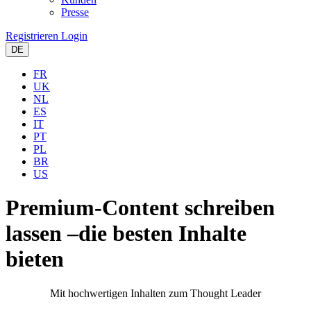
Presse
Registrieren
Login
DE
FR
UK
NL
ES
IT
PT
PL
BR
US
Premium-Content schreiben
lassen –
die besten Inhalte
bieten
Mit hochwertigen Inhalten zum Thought Leader