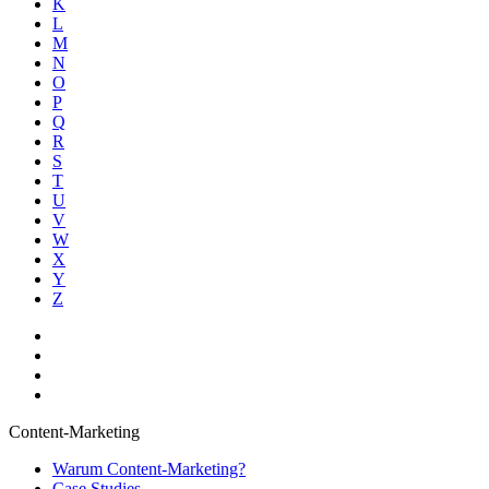
K
L
M
N
O
P
Q
R
S
T
U
V
W
X
Y
Z
Content-Marketing
Warum Content-Marketing?
Case Studies