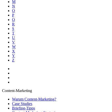
M
N
O
P
Q
R
S
T
U
V
W
X
Y
Z
Content-Marketing
Warum Content-Marketing?
Case Studies
Briefing-Tipps