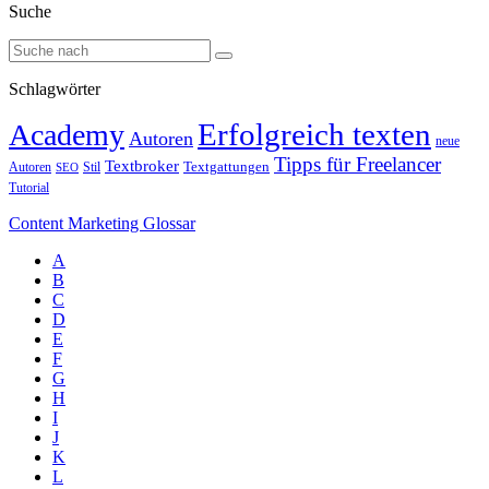
Suche
Schlagwörter
Erfolgreich texten
Academy
Autoren
neue
Tipps für Freelancer
Textbroker
Autoren
Stil
Textgattungen
SEO
Tutorial
Content Marketing Glossar
A
B
C
D
E
F
G
H
I
J
K
L