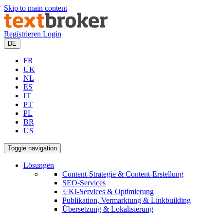
Skip to main content
Registrieren
Login
DE
FR
UK
NL
ES
IT
PT
PL
BR
US
Toggle navigation
Lösungen
Content-Strategie & Content-Erstellung
SEO-Services
✨KI-Services & Optimierung
Publikation, Vermarktung & Linkbuilding
Übersetzung & Lokalisierung