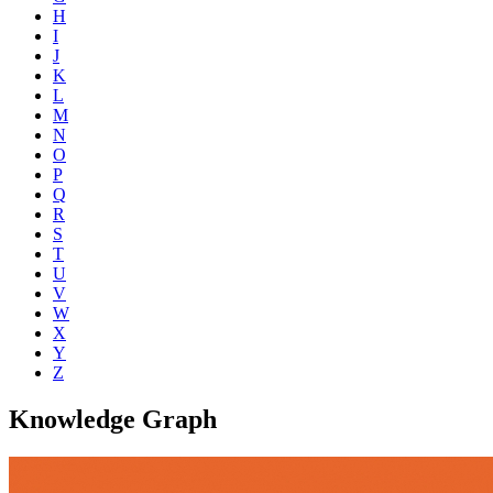
H
I
J
K
L
M
N
O
P
Q
R
S
T
U
V
W
X
Y
Z
Knowledge Graph