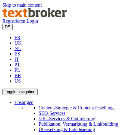
Skip to main content
Registrieren
Login
DE
FR
UK
NL
ES
IT
PT
PL
BR
US
Toggle navigation
Lösungen
Content-Strategie & Content-Erstellung
SEO-Services
✨KI-Services & Optimierung
Publikation, Vermarktung & Linkbuilding
Übersetzung & Lokalisierung