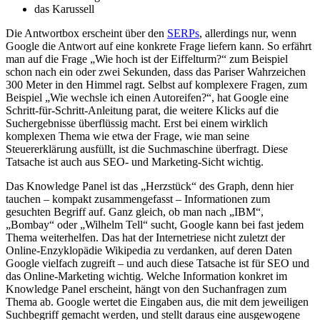
das Karussell
Die Antwortbox erscheint über den
SERPs
, allerdings nur, wenn
Google die Antwort auf eine konkrete Frage liefern kann. So erfährt
man auf die Frage „Wie hoch ist der Eiffelturm?“ zum Beispiel
schon nach ein oder zwei Sekunden, dass das Pariser Wahrzeichen
300 Meter in den Himmel ragt. Selbst auf komplexere Fragen, zum
Beispiel „Wie wechsle ich einen Autoreifen?“, hat Google eine
Schritt-für-Schritt-Anleitung parat, die weitere Klicks auf die
Suchergebnisse überflüssig macht. Erst bei einem wirklich
komplexen Thema wie etwa der Frage, wie man seine
Steuererklärung ausfüllt, ist die Suchmaschine überfragt. Diese
Tatsache ist auch aus SEO- und Marketing-Sicht wichtig.
Das Knowledge Panel ist das „Herzstück“ des Graph, denn hier
tauchen – kompakt zusammengefasst – Informationen zum
gesuchten Begriff auf. Ganz gleich, ob man nach „IBM“,
„Bombay“ oder „Wilhelm Tell“ sucht, Google kann bei fast jedem
Thema weiterhelfen. Das hat der Internetriese nicht zuletzt der
Online-Enzyklopädie Wikipedia zu verdanken, auf deren Daten
Google vielfach zugreift – und auch diese Tatsache ist für SEO und
das Online-Marketing wichtig. Welche Information konkret im
Knowledge Panel erscheint, hängt von den Suchanfragen zum
Thema ab. Google wertet die Eingaben aus, die mit dem jeweiligen
Suchbegriff gemacht werden, und stellt daraus eine ausgewogene