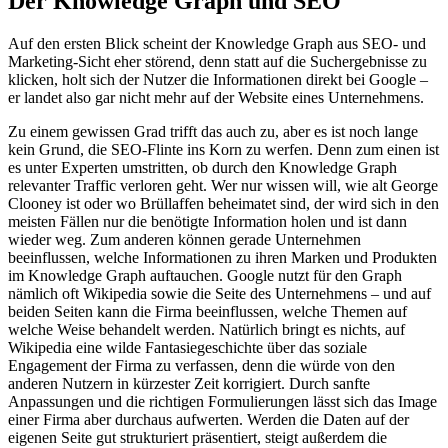
Der Knowledge Graph und SEO
Auf den ersten Blick scheint der Knowledge Graph aus SEO- und
Marketing-Sicht eher störend, denn statt auf die Suchergebnisse zu
klicken, holt sich der Nutzer die Informationen direkt bei Google –
er landet also gar nicht mehr auf der Website eines Unternehmens.
Zu einem gewissen Grad trifft das auch zu, aber es ist noch lange
kein Grund, die SEO-Flinte ins Korn zu werfen. Denn zum einen ist
es unter Experten umstritten, ob durch den Knowledge Graph
relevanter Traffic verloren geht. Wer nur wissen will, wie alt George
Clooney ist oder wo Brüllaffen beheimatet sind, der wird sich in den
meisten Fällen nur die benötigte Information holen und ist dann
wieder weg. Zum anderen können gerade Unternehmen
beeinflussen, welche Informationen zu ihren Marken und Produkten
im Knowledge Graph auftauchen. Google nutzt für den Graph
nämlich oft Wikipedia sowie die Seite des Unternehmens – und auf
beiden Seiten kann die Firma beeinflussen, welche Themen auf
welche Weise behandelt werden. Natürlich bringt es nichts, auf
Wikipedia eine wilde Fantasiegeschichte über das soziale
Engagement der Firma zu verfassen, denn die würde von den
anderen Nutzern in kürzester Zeit korrigiert. Durch sanfte
Anpassungen und die richtigen Formulierungen lässt sich das Image
einer Firma aber durchaus aufwerten. Werden die Daten auf der
eigenen Seite gut strukturiert präsentiert, steigt außerdem die