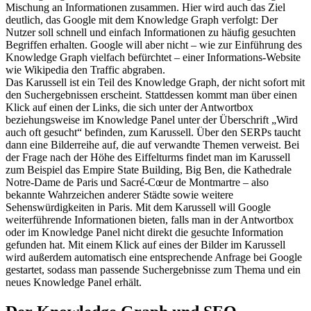
Mischung an Informationen zusammen. Hier wird auch das Ziel
deutlich, das Google mit dem Knowledge Graph verfolgt: Der
Nutzer soll schnell und einfach Informationen zu häufig gesuchten
Begriffen erhalten. Google will aber nicht – wie zur Einführung des
Knowledge Graph vielfach befürchtet – einer Informations-Website
wie Wikipedia den Traffic abgraben.
Das Karussell ist ein Teil des Knowledge Graph, der nicht sofort mit
den Suchergebnissen erscheint. Stattdessen kommt man über einen
Klick auf einen der Links, die sich unter der Antwortbox
beziehungsweise im Knowledge Panel unter der Überschrift „Wird
auch oft gesucht“ befinden, zum Karussell. Über den SERPs taucht
dann eine Bilderreihe auf, die auf verwandte Themen verweist. Bei
der Frage nach der Höhe des Eiffelturms findet man im Karussell
zum Beispiel das Empire State Building, Big Ben, die Kathedrale
Notre-Dame de Paris und Sacré-Cœur de Montmartre – also
bekannte Wahrzeichen anderer Städte sowie weitere
Sehenswürdigkeiten in Paris. Mit dem Karussell will Google
weiterführende Informationen bieten, falls man in der Antwortbox
oder im Knowledge Panel nicht direkt die gesuchte Information
gefunden hat. Mit einem Klick auf eines der Bilder im Karussell
wird außerdem automatisch eine entsprechende Anfrage bei Google
gestartet, sodass man passende Suchergebnisse zum Thema und ein
neues Knowledge Panel erhält.