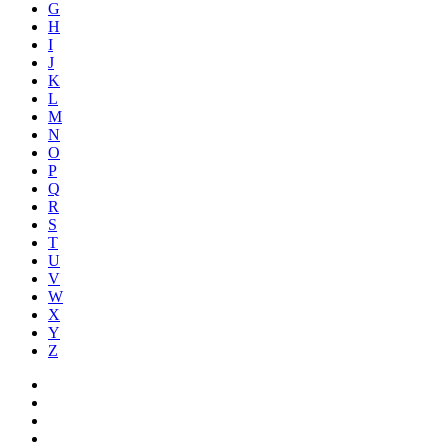
G
H
I
J
K
L
M
N
O
P
Q
R
S
T
U
V
W
X
Y
Z