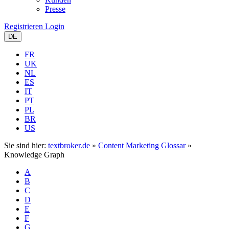
Presse
Registrieren
Login
DE
FR
UK
NL
ES
IT
PT
PL
BR
US
Sie sind hier:
textbroker.de
»
Content Marketing Glossar
»
Knowledge Graph
A
B
C
D
E
F
G