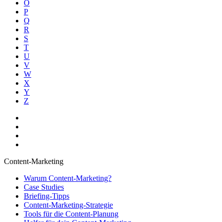
O
P
Q
R
S
T
U
V
W
X
Y
Z
Content-Marketing
Warum Content-Marketing?
Case Studies
Briefing-Tipps
Content-Marketing-Strategie
Tools für die Content-Planung