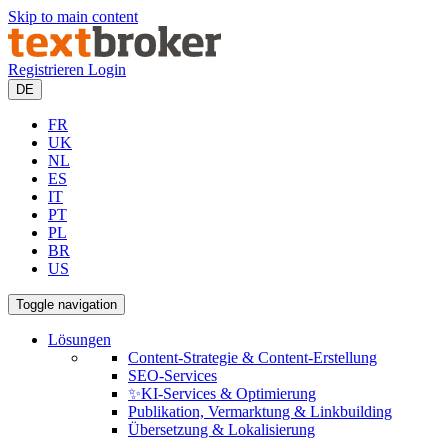
Skip to main content
Registrieren
Login
DE
FR
UK
NL
ES
IT
PT
PL
BR
US
Toggle navigation
Lösungen
Content-Strategie & Content-Erstellung
SEO-Services
✨KI-Services & Optimierung
Publikation, Vermarktung & Linkbuilding
Übersetzung & Lokalisierung