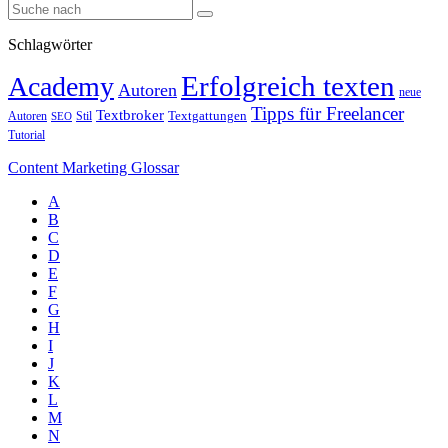
Schlagwörter
Erfolgreich texten
Academy
Autoren
neue
Tipps für Freelancer
Textbroker
Autoren
Stil
Textgattungen
SEO
Tutorial
Content Marketing Glossar
A
B
C
D
E
F
G
H
I
J
K
L
M
N