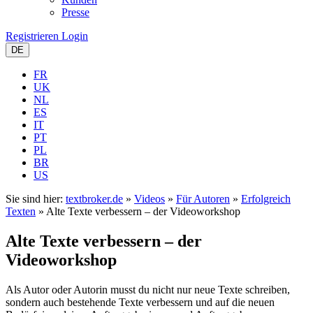
Presse
Registrieren
Login
DE
FR
UK
NL
ES
IT
PT
PL
BR
US
Sie sind hier:
textbroker.de
»
Videos
»
Für Autoren
»
Erfolgreich
Texten
»
Alte Texte verbessern – der Videoworkshop
Alte Texte verbessern – der
Videoworkshop
Als Autor oder Autorin musst du nicht nur neue Texte schreiben,
sondern auch bestehende Texte verbessern und auf die neuen