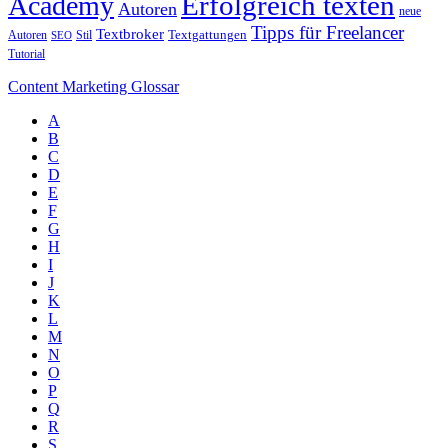
Erfolgreich texten
Academy
Autoren
neue
Tipps für Freelancer
Textbroker
Autoren
Stil
Textgattungen
SEO
Tutorial
Content Marketing Glossar
A
B
C
D
E
F
G
H
I
J
K
L
M
N
O
P
Q
R
S