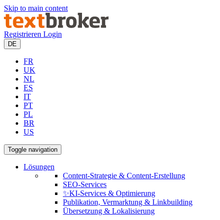
Skip to main content
Registrieren
Login
DE
FR
UK
NL
ES
IT
PT
PL
BR
US
Toggle navigation
Lösungen
Content-Strategie & Content-Erstellung
SEO-Services
✨KI-Services & Optimierung
Publikation, Vermarktung & Linkbuilding
Übersetzung & Lokalisierung