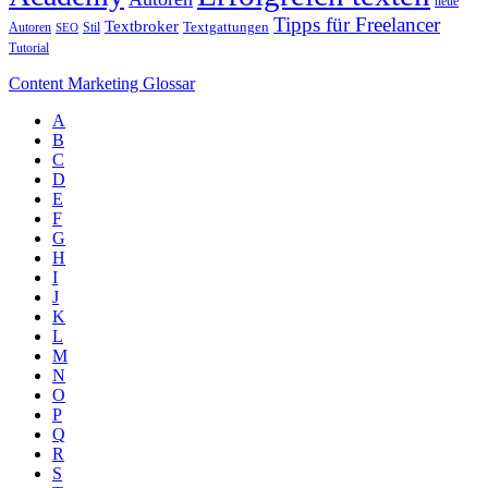
neue
Tipps für Freelancer
Textbroker
Autoren
Stil
Textgattungen
SEO
Tutorial
Content Marketing Glossar
A
B
C
D
E
F
G
H
I
J
K
L
M
N
O
P
Q
R
S