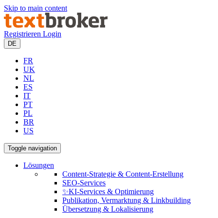
Skip to main content
Registrieren
Login
DE
FR
UK
NL
ES
IT
PT
PL
BR
US
Toggle navigation
Lösungen
Content-Strategie & Content-Erstellung
SEO-Services
✨KI-Services & Optimierung
Publikation, Vermarktung & Linkbuilding
Übersetzung & Lokalisierung