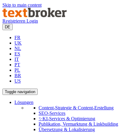
Skip to main content
Registrieren
Login
DE
FR
UK
NL
ES
IT
PT
PL
BR
US
Toggle navigation
Lösungen
Content-Strategie & Content-Erstellung
SEO-Services
✨KI-Services & Optimierung
Publikation, Vermarktung & Linkbuilding
Übersetzung & Lokalisierung