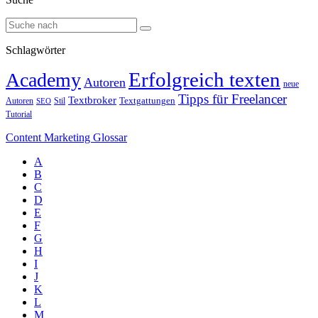
Schlagwörter
Erfolgreich texten
Academy
Autoren
neue
Tipps für Freelancer
Textbroker
Autoren
Stil
Textgattungen
SEO
Tutorial
Content Marketing Glossar
A
B
C
D
E
F
G
H
I
J
K
L
M