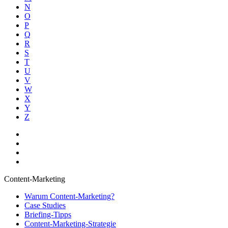
N
O
P
Q
R
S
T
U
V
W
X
Y
Z
Content-Marketing
Warum Content-Marketing?
Case Studies
Briefing-Tipps
Content-Marketing-Strategie