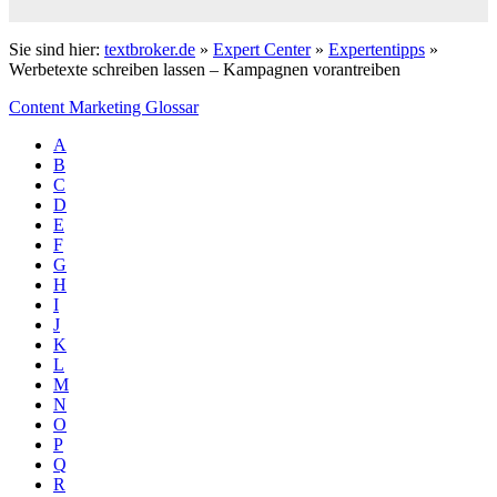
Sie sind hier:
textbroker.de
»
Expert Center
»
Expertentipps
»
Werbetexte schreiben lassen – Kampagnen vorantreiben
Content Marketing Glossar
A
B
C
D
E
F
G
H
I
J
K
L
M
N
O
P
Q
R