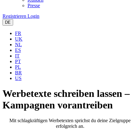
Presse
Registrieren
Login
DE
FR
UK
NL
ES
IT
PT
PL
BR
US
Werbetexte schreiben lassen –
Kampagnen vorantreiben
Mit schlagkräftigen Werbetexten sprichst du deine Zielgruppe
erfolgreich an.