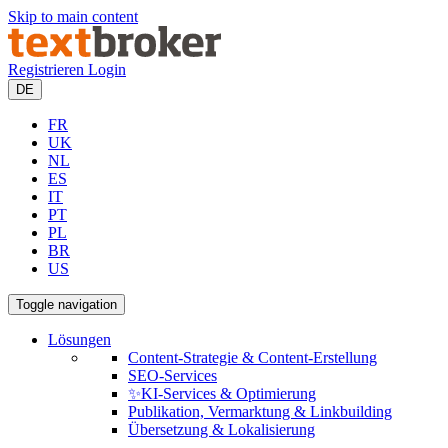
Skip to main content
Registrieren
Login
DE
FR
UK
NL
ES
IT
PT
PL
BR
US
Toggle navigation
Lösungen
Content-Strategie & Content-Erstellung
SEO-Services
✨KI-Services & Optimierung
Publikation, Vermarktung & Linkbuilding
Übersetzung & Lokalisierung