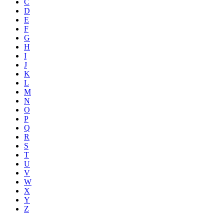
C
D
E
F
G
H
I
J
K
L
M
N
O
P
Q
R
S
T
U
V
W
X
Y
Z