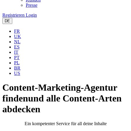
Presse
Registrieren
Login
DE
FR
UK
NL
ES
IT
PT
PL
BR
US
Content-Marketing-Agentur
finden
und alle Content-Arten
abdecken
Ein kompetenter Service für all deine Inhalte