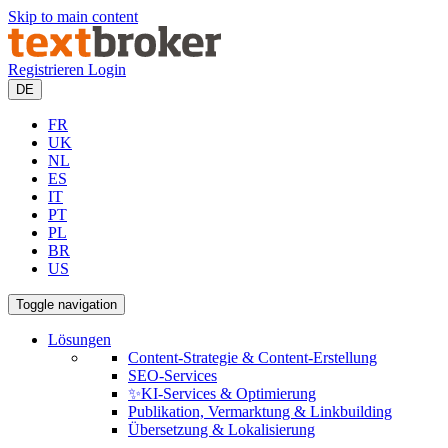
Skip to main content
Registrieren
Login
DE
FR
UK
NL
ES
IT
PT
PL
BR
US
Toggle navigation
Lösungen
Content-Strategie & Content-Erstellung
SEO-Services
✨KI-Services & Optimierung
Publikation, Vermarktung & Linkbuilding
Übersetzung & Lokalisierung