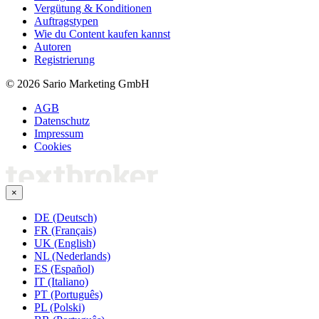
Vergütung & Konditionen
Auftragstypen
Wie du Content kaufen kannst
Autoren
Registrierung
© 2026 Sario Marketing GmbH
AGB
Datenschutz
Impressum
Cookies
×
DE (Deutsch)
FR (Français)
UK (English)
NL (Nederlands)
ES (Español)
IT (Italiano)
PT (Português)
PL (Polski)