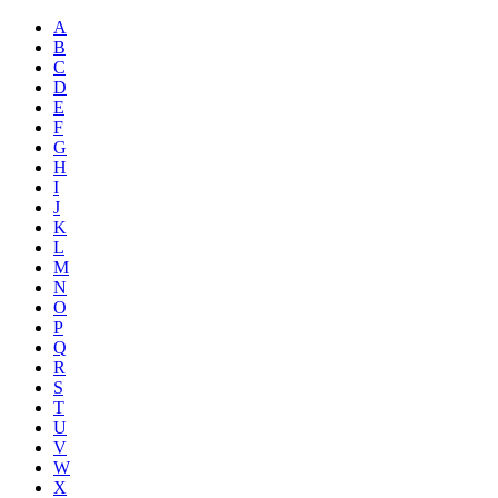
A
B
C
D
E
F
G
H
I
J
K
L
M
N
O
P
Q
R
S
T
U
V
W
X