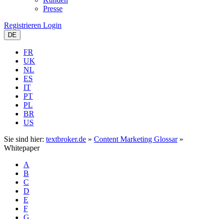
Presse
Registrieren
Login
DE
FR
UK
NL
ES
IT
PT
PL
BR
US
Sie sind hier:
textbroker.de
»
Content Marketing Glossar
»
Whitepaper
A
B
C
D
E
F
G