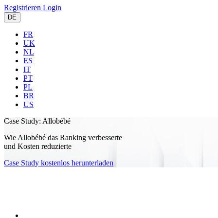
Registrieren
Login
DE
FR
UK
NL
ES
IT
PT
PL
BR
US
Case Study:
Allobébé
Wie Allobébé das Ranking verbesserte
und Kosten reduzierte
Case Study kostenlos herunterladen