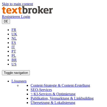
Skip to main content
Registrieren
Login
DE
FR
UK
NL
ES
IT
PT
PL
BR
US
Toggle navigation
Lösungen
Content-Strategie & Content-Erstellung
SEO-Services
✨KI-Services & Optimierung
Publikation, Vermarktung & Linkbuilding
Übersetzung & Lokalisierung