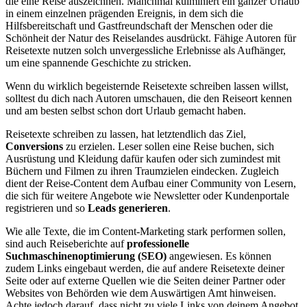
die eine Reise auszeichnen. Manchmal kulminiert ein ganzer Urlaub
in einem einzelnen prägenden Ereignis, in dem sich die
Hilfsbereitschaft und Gastfreundschaft der Menschen oder die
Schönheit der Natur des Reiselandes ausdrückt. Fähige Autoren für
Reisetexte nutzen solch unvergessliche Erlebnisse als Aufhänger,
um eine spannende Geschichte zu stricken.
Wenn du wirklich begeisternde Reisetexte schreiben lassen willst,
solltest du dich nach Autoren umschauen, die den Reiseort kennen
und am besten selbst schon dort Urlaub gemacht haben.
Reisetexte schreiben zu lassen, hat letztendlich das Ziel,
Conversions
zu erzielen. Leser sollen eine Reise buchen, sich
Ausrüstung und Kleidung dafür kaufen oder sich zumindest mit
Büchern und Filmen zu ihren Traumzielen eindecken. Zugleich
dient der Reise-Content dem Aufbau einer Community von Lesern,
die sich für weitere Angebote wie Newsletter oder Kundenportale
registrieren und so
Leads generieren
.
Wie alle Texte, die im Content-Marketing stark performen sollen,
sind auch Reiseberichte auf
professionelle
Suchmaschinenoptimierung (SEO)
angewiesen. Es können
zudem Links eingebaut werden, die auf andere Reisetexte deiner
Seite oder auf externe Quellen wie die Seiten deiner Partner oder
Websites von Behörden wie dem Auswärtigen Amt hinweisen.
Achte jedoch darauf, dass nicht zu viele Links von deinem Angebot