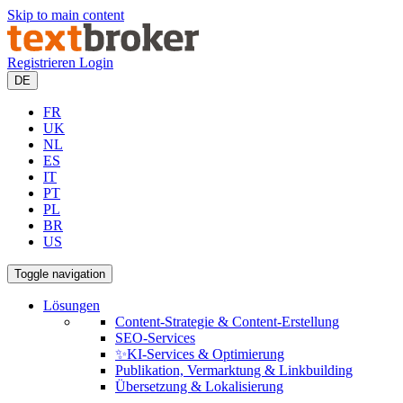
Skip to main content
Registrieren
Login
DE
FR
UK
NL
ES
IT
PT
PL
BR
US
Toggle navigation
Lösungen
Content-Strategie & Content-Erstellung
SEO-Services
✨KI-Services & Optimierung
Publikation, Vermarktung & Linkbuilding
Übersetzung & Lokalisierung