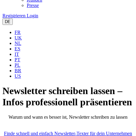
Presse
Registrieren
Login
DE
FR
UK
NL
ES
IT
PT
PL
BR
US
Newsletter schreiben lassen –
Infos professionell präsentieren
Warum und wann es besser ist, Newsletter schreiben zu lassen
Finde schnell und einfach Newsletter-Texter für dein Unternehmen