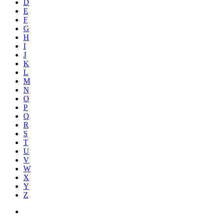
D
E
F
G
H
I
J
K
L
M
N
O
P
Q
R
S
T
U
V
W
X
Y
Z