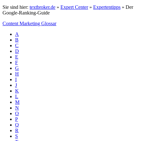
Sie sind hier:
textbroker.de
»
Expert Center
»
Expertentipps
»
Der
Google-Ranking-Guide
Content Marketing Glossar
A
B
C
D
E
F
G
H
I
J
K
L
M
N
O
P
Q
R
S