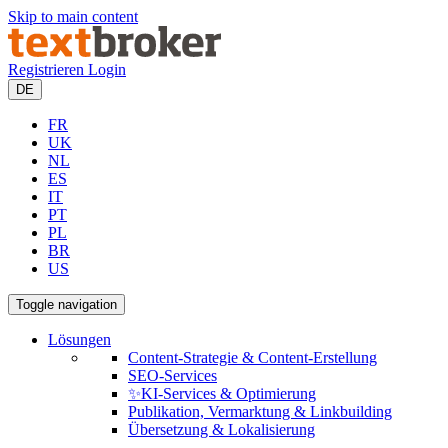
Skip to main content
Registrieren
Login
DE
FR
UK
NL
ES
IT
PT
PL
BR
US
Toggle navigation
Lösungen
Content-Strategie & Content-Erstellung
SEO-Services
✨KI-Services & Optimierung
Publikation, Vermarktung & Linkbuilding
Übersetzung & Lokalisierung