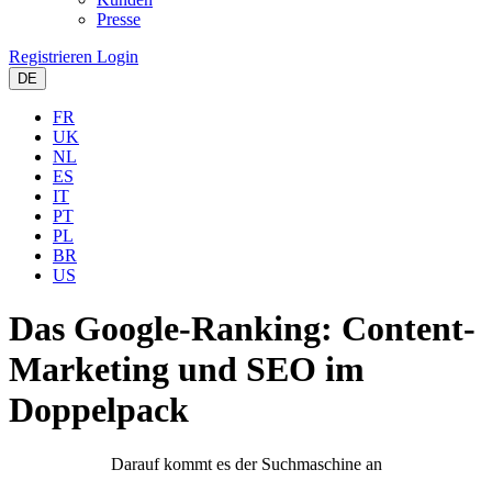
Presse
Registrieren
Login
DE
FR
UK
NL
ES
IT
PT
PL
BR
US
Das Google-Ranking:
Content-
Marketing und SEO im
Doppelpack
Darauf kommt es der Suchmaschine an