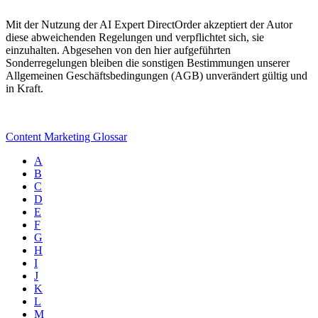
Mit der Nutzung der AI Expert DirectOrder akzeptiert der Autor
diese abweichenden Regelungen und verpflichtet sich, sie
einzuhalten. Abgesehen von den hier aufgeführten
Sonderregelungen bleiben die sonstigen Bestimmungen unserer
Allgemeinen Geschäftsbedingungen (AGB) unverändert gültig und
in Kraft.
Content Marketing Glossar
A
B
C
D
E
F
G
H
I
J
K
L
M