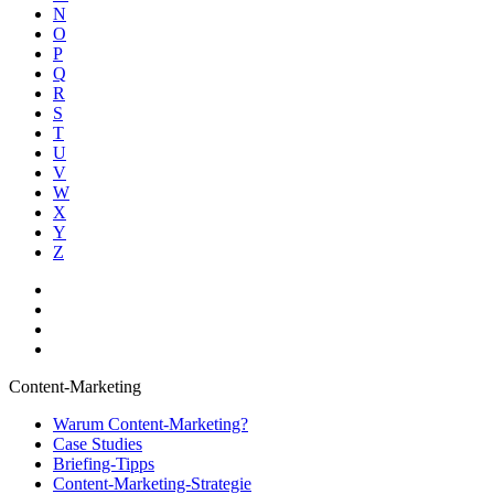
N
O
P
Q
R
S
T
U
V
W
X
Y
Z
Content-Marketing
Warum Content-Marketing?
Case Studies
Briefing-Tipps
Content-Marketing-Strategie