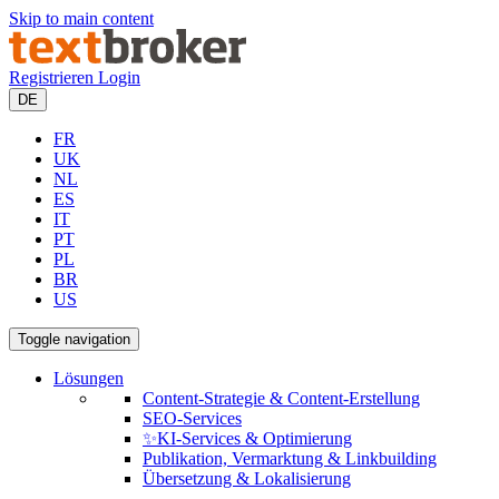
Skip to main content
Registrieren
Login
DE
FR
UK
NL
ES
IT
PT
PL
BR
US
Toggle navigation
Lösungen
Content-Strategie & Content-Erstellung
SEO-Services
✨KI-Services & Optimierung
Publikation, Vermarktung & Linkbuilding
Übersetzung & Lokalisierung