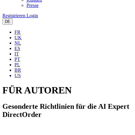
Presse
Registrieren
Login
DE
FR
UK
NL
ES
IT
PT
PL
BR
US
FÜR AUTOREN
Gesonderte Richtlinien f
ü
r die AI Expert
DirectOrder