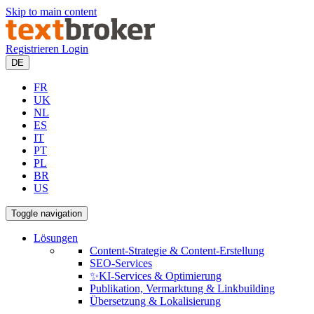
Skip to main content
Registrieren
Login
DE
FR
UK
NL
ES
IT
PT
PL
BR
US
Toggle navigation
Lösungen
Content-Strategie & Content-Erstellung
SEO-Services
✨KI-Services & Optimierung
Publikation, Vermarktung & Linkbuilding
Übersetzung & Lokalisierung