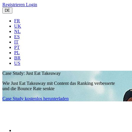
Registrieren
Login
DE
FR
UK
NL
ES
IT
PT
PL
BR
US
Case Study:
Just Eat Takeaway
Wie Just Eat Takeaway mit Content das Ranking verbesserte
und die Bounce Rate senkte
Case Study kostenlos herunterladen