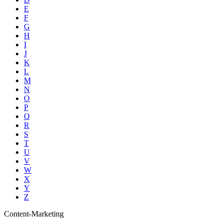
E
F
G
H
I
J
K
L
M
N
O
P
Q
R
S
T
U
V
W
X
Y
Z
Content-Marketing