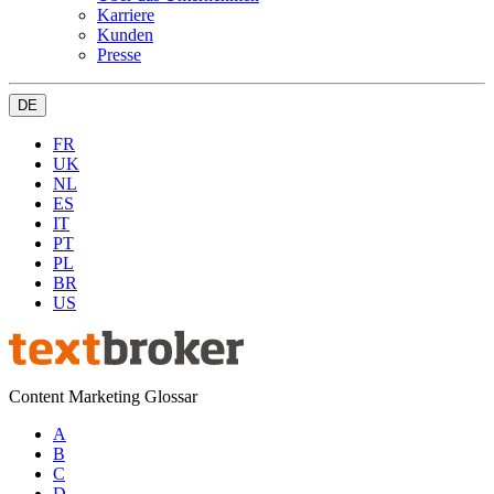
Karriere
Kunden
Presse
DE
FR
UK
NL
ES
IT
PT
PL
BR
US
Content Marketing Glossar
A
B
C
D