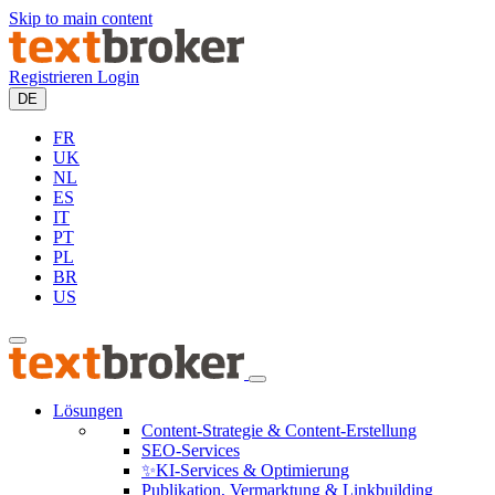
Skip to main content
Registrieren
Login
DE
FR
UK
NL
ES
IT
PT
PL
BR
US
Lösungen
Content-Strategie & Content-Erstellung
SEO-Services
✨KI-Services & Optimierung
Publikation, Vermarktung & Linkbuilding