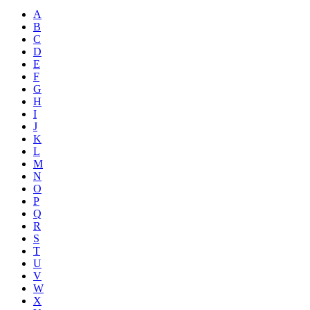
A
B
C
D
E
F
G
H
I
J
K
L
M
N
O
P
Q
R
S
T
U
V
W
X