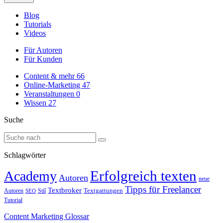
Blog
Tutorials
Videos
Für Autoren
Für Kunden
Content & mehr
66
Online-Marketing
47
Veranstaltungen
0
Wissen
27
Suche
Schlagwörter
Erfolgreich texten
Academy
Autoren
neue
Tipps für Freelancer
Textbroker
Autoren
Stil
Textgattungen
SEO
Tutorial
Content Marketing Glossar