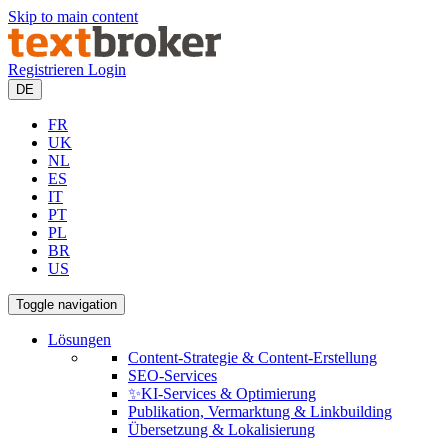
Skip to main content
Registrieren
Login
DE
FR
UK
NL
ES
IT
PT
PL
BR
US
Toggle navigation
Lösungen
Content-Strategie & Content-Erstellung
SEO-Services
✨KI-Services & Optimierung
Publikation, Vermarktung & Linkbuilding
Übersetzung & Lokalisierung