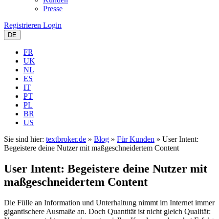
Presse
Registrieren
Login
DE
FR
UK
NL
ES
IT
PT
PL
BR
US
Sie sind hier:
textbroker.de
»
Blog
»
Für Kunden
»
User Intent:
Begeistere deine Nutzer mit maßgeschneidertem Content
User Intent: Begeistere deine Nutzer mit
maßgeschneidertem Content
Die Fülle an Information und Unterhaltung nimmt im Internet immer
gigantischere Ausmaße an. Doch Quantität ist nicht gleich Qualität: