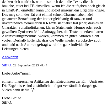
denken sich natürlich, warum soll ich denn die Texte, die ich
brauche, teuer bei TB einstellen, wenn ich die Aufgaben doch gleich
in ChatGPT einstellen kann und sofort umsonst das Ergebnis kriege.
Das mag so in der Tat erst einmal seinen Charme haben. Bei
genauerer Betrachtung der immer gleichartig distanziert und
unverbindlich formulierten KI-Texte sieht aber fast jeder, dass es an
Charakter, Spitzfindigkeiten, klaren Statements, Humor oder auch
gewollten Zynismen fehlt. Auftraggeber, die Texte mit erkennbaren
Alleinstellungsmerkmal wollen, kommen an guten Autoren nicht
vorbei. Deshalb hoffe ich, dass die Welle wieder zurückschwappt
und bald nach Autoren gefragt wird, die ganz individuelle
Leistungen bieten.
Antworten
Siff O.
22. September 2023 - 8:44
Liebe Autor*innen,
ein sehr interessanter Artikel zu den Ergebnissen der KI – Umfrage.
Die Ergebnisse sind ausführlich und gut verständlich dargelegt.
Vielen dank dafür. 🙂
Liebe Grüße
Siff O.