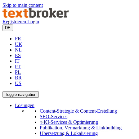
Skip to main content
Registrieren
Login
DE
FR
UK
NL
ES
IT
PT
PL
BR
US
Toggle navigation
Lösungen
Content-Strategie & Content-Erstellung
SEO-Services
✨KI-Services & Optimierung
Publikation, Vermarktung & Linkbuilding
Übersetzung & Lokalisierung