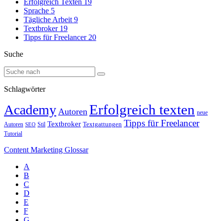
Erfolgreich Texten
19
Sprache
5
Tägliche Arbeit
9
Textbroker
19
Tipps für Freelancer
20
Suche
Schlagwörter
Erfolgreich texten
Academy
Autoren
neue
Tipps für Freelancer
Textbroker
Autoren
Stil
Textgattungen
SEO
Tutorial
Content Marketing Glossar
A
B
C
D
E
F
G