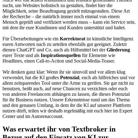
sucht, um Websites holistisch zu gestalten, findet hier die
Möglichkeit, seine Beauftragung gezielt mitzugestalten. Diese Art
der Recherche – die natürlich immer noch einmal von einem
Mensch geprüft und verifiziert werden muss – kann ein Service sein,
mit dem ihr eure Kundinnen und Kunden unterstützt und haltet.
Für Überarbeitungen wie ein
Korrektorat
ist künstliche Intelligenz
euren Antworten nach zu urteilen ebenfalls gut geeignet. Zuletzt
dienen ChatGPT und Co. auch als Hilfsmittel bei der
Gliederung
eurer Texte und als
Inspirationsquellen
für Elemente wie
Headlines, einen Call-to-Action und Social-Media-Teaser.
Wir denken ganz klar: Wenn ihr sie sinnvoll und vor allem klug
verwendet, hat die KI großes
Potenzial
, euch als hilfreiches und vor
allem zeitsparendes Tool unter die Arme zu greifen. Sie gar nicht zu
benutzen, heißt auch, auf neue Chancen zu verzichten oder euch
von anderen Freelancern abhängen zu lassen, die dieses Potenzial
für ihr Business nutzen. Unsere Erkenntnisse rund um das Thema
und den genauen Umfang, in dem ihr die KI auf unserer Plattform
nutzen dürft, teilen wir deshalb regelmäßig mit euch hier im Expert
Center und im Autorenaccount.
Was erwartet ihr von Textbroker in
Bezug auf den Einsatz von KI zur