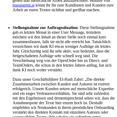
gehen und menschliche Arbeit auszuzeichnen: Mithilfe von
transparent.ai
könnt ihr für eure Kundinnen und Kunden eure
Arbeit an euren Texten sichtbar und greifbar machen.
Stellungnahme zur Auftragssituation
: Diese Stellungnahme
gab es letzten Monat in einer User Message, trotzdem
möchten wir den Inhalt an dieser Stelle noch einmal kurz
zusammenfassen, falls sie nicht alle erreicht hat. Tatsächlich
verzeichnen wir dank KI etwas weniger Aufträge als letztes
Jahr. Gleichzeitig seid ihr sehr aktiv, was bedeutet, dass die
freigeschalteten Aufträge sehr schnell weg sind. Die
Verschiebung weg von der OpenOrder hin zu Direct- und
TeamOrders, die schon in den letzten Jahren anfing, hat sich
dank KI noch weiter verstärkt.
Dazu unser Geschäftsführer El-Hadi Zahri: „Die direkte
Zusammenarbeit zwischen Kunden und Autoren ist extrem
erfolgreich. Unsere Kunden setzen auf menschliche Expertise
und ein enges Vertrauensverhältnis. Sie sind sehr zufrieden
mit den Ergebnissen und dementsprechend sehen wir, dass die
Annahmequote der Texte hier enorm hoch ist. Deshalb
empfehlen wir Neukunden in ihrem persönlichen Onboarding
verstärkt den direkten Kontakt mit einzelnen Autoren oder
ausgewählten Teams. Wir schulen sie außerdem unter