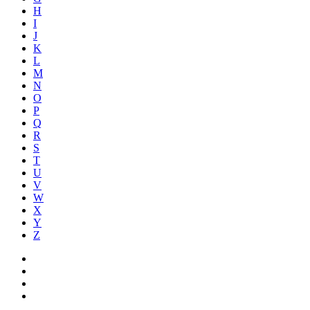
H
I
J
K
L
M
N
O
P
Q
R
S
T
U
V
W
X
Y
Z