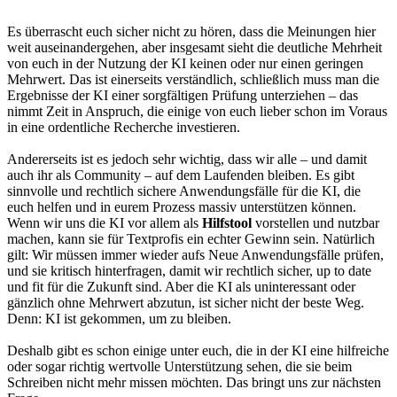
Es überrascht euch sicher nicht zu hören, dass die Meinungen hier
weit auseinandergehen, aber insgesamt sieht die deutliche Mehrheit
von euch in der Nutzung der KI keinen oder nur einen geringen
Mehrwert. Das ist einerseits verständlich, schließlich muss man die
Ergebnisse der KI einer sorgfältigen Prüfung unterziehen – das
nimmt Zeit in Anspruch, die einige von euch lieber schon im Voraus
in eine ordentliche Recherche investieren.
Andererseits ist es jedoch sehr wichtig, dass wir alle – und damit
auch ihr als Community – auf dem Laufenden bleiben. Es gibt
sinnvolle und rechtlich sichere Anwendungsfälle für die KI, die
euch helfen und in eurem Prozess massiv unterstützen können.
Wenn wir uns die KI vor allem als
Hilfstool
vorstellen und nutzbar
machen, kann sie für Textprofis ein echter Gewinn sein. Natürlich
gilt: Wir müssen immer wieder aufs Neue Anwendungsfälle prüfen,
und sie kritisch hinterfragen, damit wir rechtlich sicher, up to date
und fit für die Zukunft sind. Aber die KI als uninteressant oder
gänzlich ohne Mehrwert abzutun, ist sicher nicht der beste Weg.
Denn: KI ist gekommen, um zu bleiben.
Deshalb gibt es schon einige unter euch, die in der KI eine hilfreiche
oder sogar richtig wertvolle Unterstützung sehen, die sie beim
Schreiben nicht mehr missen möchten. Das bringt uns zur nächsten