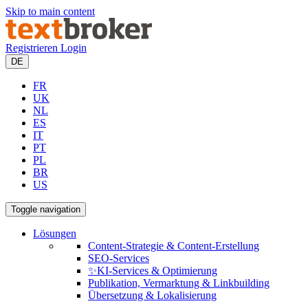
Skip to main content
Registrieren
Login
DE
FR
UK
NL
ES
IT
PT
PL
BR
US
Toggle navigation
Lösungen
Content-Strategie & Content-Erstellung
SEO-Services
✨KI-Services & Optimierung
Publikation, Vermarktung & Linkbuilding
Übersetzung & Lokalisierung