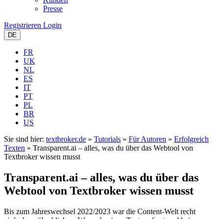
Presse
Registrieren
Login
DE
FR
UK
NL
ES
IT
PT
PL
BR
US
Sie sind hier:
textbroker.de
»
Tutorials
»
Für Autoren
»
Erfolgreich
Texten
»
Transparent.ai – alles, was du über das Webtool von
Textbroker wissen musst
Transparent.ai – alles, was du über das
Webtool von Textbroker wissen musst
Bis zum Jahreswechsel 2022/2023 war die Content-Welt recht