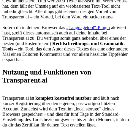
Gewohnheitstiere. Und wer 2000 Texte klassisch mit Word verfasst
hat, dem fällt der Umstieg auf ein webbasiertes Text-Tool nicht
unbedingt leicht. Allerdings gibt es einen riesigen Vorteil von
Transparent.ai – ein Vorteil, bei dem Word einpacken muss.
Sofern du in deinem Browser das
„Languagetool“-Plugin
aktiviert
hast, greift dieses automatisch auch auf deine Inhalte bei
Transparent.ai zu. Du verfügst somit ganz nebenbei über eines der
besten (und kostenfreien!)
Rechtschreibungs- und Grammatik-
Tools
– ein Tool, das dem Autor dieses Textes das eine oder andere
Mal einen Editoren-Kommentar und vor allem hässliche Tippfehler
erspart hat.
Nutzung und Funktionen von
Transparent.ai
Transparent.ai ist
komplett kostenfrei nutzbar
und läuft nach
kurzer Registrierung über den eigenen, passwortgeschützten
Account. Zunächst wird dein Text im „local storage“ deines
Browsers gespeichert – und dies für fünf Tage in der Standard-
Einstellung des Tools beziehungsweise bis zu dem Moment, in dem
du dir das Zertifikat für deinen Text erstellen lässt.