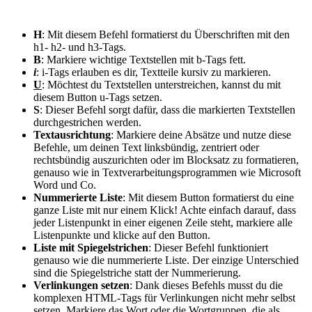
H
: Mit diesem Befehl formatierst du Überschriften mit den
h1- h2- und h3-Tags.
B
: Markiere wichtige Textstellen mit b-Tags fett.
i
: i-Tags erlauben es dir, Textteile kursiv zu markieren.
U
: Möchtest du Textstellen unterstreichen, kannst du mit
diesem Button u-Tags setzen.
S
: Dieser Befehl sorgt dafür, dass die markierten Textstellen
durchgestrichen werden.
Textausrichtung
: Markiere deine Absätze und nutze diese
Befehle, um deinen Text linksbündig, zentriert oder
rechtsbündig auszurichten oder im Blocksatz zu formatieren,
genauso wie in Textverarbeitungsprogrammen wie Microsoft
Word und Co.
Nummerierte Liste
: Mit diesem Button formatierst du eine
ganze Liste mit nur einem Klick! Achte einfach darauf, dass
jeder Listenpunkt in einer eigenen Zeile steht, markiere alle
Listenpunkte und klicke auf den Button.
Liste mit Spiegelstrichen
: Dieser Befehl funktioniert
genauso wie die nummerierte Liste. Der einzige Unterschied
sind die Spiegelstriche statt der Nummerierung.
Verlinkungen setzen
: Dank dieses Befehls musst du die
komplexen HTML-Tags für Verlinkungen nicht mehr selbst
setzen. Markiere das Wort oder die Wortgruppen, die als