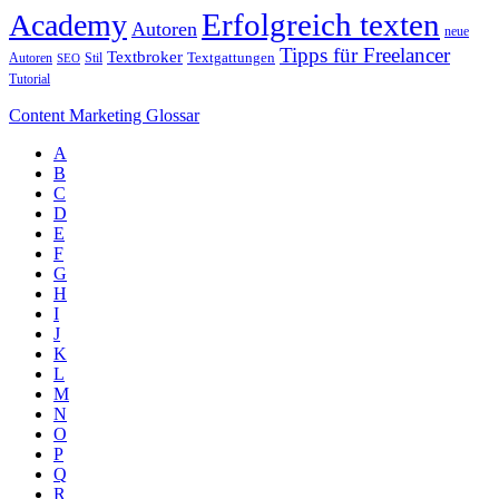
Erfolgreich texten
Academy
Autoren
neue
Tipps für Freelancer
Textbroker
Autoren
Stil
Textgattungen
SEO
Tutorial
Content Marketing Glossar
A
B
C
D
E
F
G
H
I
J
K
L
M
N
O
P
Q
R