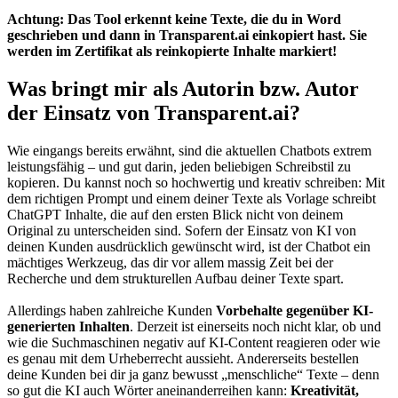
Achtung: Das Tool erkennt keine Texte, die du in Word
geschrieben und dann in Transparent.ai einkopiert hast. Sie
werden im Zertifikat als reinkopierte Inhalte markiert!
Was bringt mir als Autorin bzw. Autor
der Einsatz von Transparent.ai?
Wie eingangs bereits erwähnt, sind die aktuellen Chatbots extrem
leistungsfähig – und gut darin, jeden beliebigen Schreibstil zu
kopieren. Du kannst noch so hochwertig und kreativ schreiben: Mit
dem richtigen Prompt und einem deiner Texte als Vorlage schreibt
ChatGPT Inhalte, die auf den ersten Blick nicht von deinem
Original zu unterscheiden sind. Sofern der Einsatz von KI von
deinen Kunden ausdrücklich gewünscht wird, ist der Chatbot ein
mächtiges Werkzeug, das dir vor allem massig Zeit bei der
Recherche und dem strukturellen Aufbau deiner Texte spart.
Allerdings haben zahlreiche Kunden
Vorbehalte gegenüber KI-
generierten Inhalten
. Derzeit ist einerseits noch nicht klar, ob und
wie die Suchmaschinen negativ auf KI-Content reagieren oder wie
es genau mit dem Urheberrecht aussieht. Andererseits bestellen
deine Kunden bei dir ja ganz bewusst „menschliche“ Texte – denn
so gut die KI auch Wörter aneinanderreihen kann:
Kreativität,