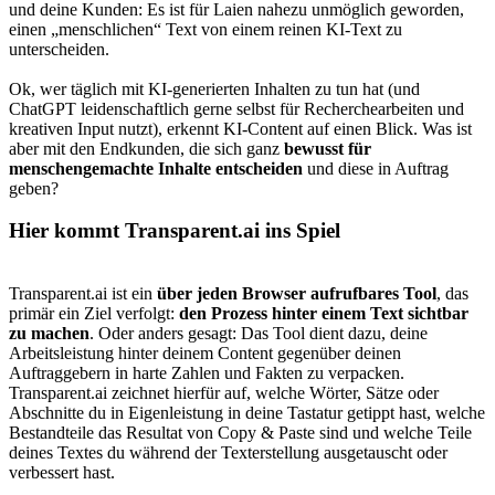
und deine Kunden: Es ist für Laien nahezu unmöglich geworden,
einen „menschlichen“ Text von einem reinen KI-Text zu
unterscheiden.
Ok, wer täglich mit KI-generierten Inhalten zu tun hat (und
ChatGPT leidenschaftlich gerne selbst für Recherchearbeiten und
kreativen Input nutzt), erkennt KI-Content auf einen Blick. Was ist
aber mit den Endkunden, die sich ganz
bewusst für
menschengemachte Inhalte entscheiden
und diese in Auftrag
geben?
Hier kommt Transparent.ai ins Spiel
Transparent.ai ist ein
über jeden Browser aufrufbares Tool
, das
primär ein Ziel verfolgt:
den Prozess hinter einem Text sichtbar
zu machen
. Oder anders gesagt: Das Tool dient dazu, deine
Arbeitsleistung hinter deinem Content gegenüber deinen
Auftraggebern in harte Zahlen und Fakten zu verpacken.
Transparent.ai zeichnet hierfür auf, welche Wörter, Sätze oder
Abschnitte du in Eigenleistung in deine Tastatur getippt hast, welche
Bestandteile das Resultat von Copy & Paste sind und welche Teile
deines Textes du während der Texterstellung ausgetauscht oder
verbessert hast.