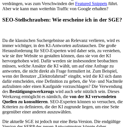
verdrängen, was zum Verschwinden der
Featured Snippets
führt.
Aber wie kann man weiterhin Traffic von Google erhalten?
SEO-Stellschrauben: Wie erscheine ich in der SGE?
Da die klassischen Suchergebnisse an Relevanz verlieren, wird es
immer wichtiger, in den KI-Antworten aufzutauchen. Die große
Herausforderung für SEO-Experten wird daher sein, zu verstehen,
wie sie ihre Website so gestalten können, dass sie von der KI
hervorgehoben wird. Dafür werden sie insbesondere beobachten
müssen, welche Ansätze die KI wählt, um auf eine Anfrage zu
antworten, die nicht direkt als Frage formuliert ist. Zum Beispiel,
wenn der Benutzer „Elektrofahrrad“ eingibt, wird die KI sich dann
dafür entscheiden, eine Definition zu geben, die Vor- und Nachteile
aufzulisten oder einen Kaufguide vorzuschlagen? Die Verwendung
des
Bestätigungswerkzeugs
wird auch sehr nützlich sein. Dieses
Werkzeug ermöglicht es nämlich, die
von der KI verwendeten
Quellen zu konsultieren
. SEO-Experten können so versuchen, die
Kriterien zu definieren, die der KI zugrunde liegen, um eine Seite
gegenüber einer anderen auszuwählen.
Die aktuelle SGE ist jedoch nur eine Beta-Version. Die endgültige
Version der SERP des neuen Antwortmotors könnte daher