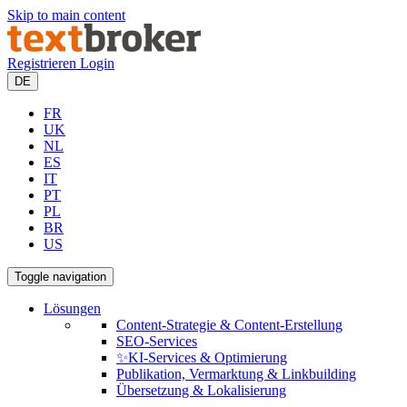
Skip to main content
Registrieren
Login
DE
FR
UK
NL
ES
IT
PT
PL
BR
US
Toggle navigation
Lösungen
Content-Strategie & Content-Erstellung
SEO-Services
✨KI-Services & Optimierung
Publikation, Vermarktung & Linkbuilding
Übersetzung & Lokalisierung