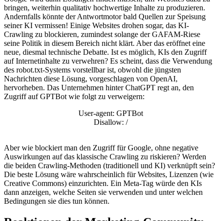
bringen, weiterhin qualitativ hochwertige Inhalte zu produzieren.
Andernfalls könnte der Antwortmotor bald Quellen zur Speisung
seiner KI vermissen! Einige Websites drohen sogar, das KI-
Crawling zu blockieren, zumindest solange der GAFAM-Riese
seine Politik in diesem Bereich nicht klärt. Aber das eröffnet eine
neue, diesmal technische Debatte. Ist es möglich, KIs den Zugriff
auf Internetinhalte zu verwehren? Es scheint, dass die Verwendung
des robot.txt-Systems vorstellbar ist, obwohl die jüngsten
Nachrichten diese Lösung, vorgeschlagen von OpenAI,
hervorheben. Das Unternehmen hinter ChatGPT regt an, den
Zugriff auf GPTBot wie folgt zu verweigern:
User-agent: GPTBot
Disallow: /
Aber wie blockiert man den Zugriff für Google, ohne negative
Auswirkungen auf das klassische Crawling zu riskieren? Werden
die beiden Crawling-Methoden (traditionell und KI) verknüpft sein?
Die beste Lösung wäre wahrscheinlich für Websites, Lizenzen (wie
Creative Commons) einzurichten. Ein Meta-Tag würde den KIs
dann anzeigen, welche Seiten sie verwenden und unter welchen
Bedingungen sie dies tun können.