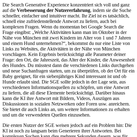
Die Search Generative Experience konzentriert sich voll und ganz
auf die
Verbesserung der Nutzererfahrung
, indem sie die Suche
schneller, einfacher und intuitiver macht. Ihr Ziel ist es tatsächlich,
schnell eine zufriedenstellende Antwort zu liefern, auch bei
komplexen Fragen. Wenn du momentan bei Google Search die
Frage eingibst: „Welche Aktivitäten kann man im Oktober in der
Nähe von München mit zwei Kindern im Alter von 1 und 7 Jahren
und einem Hund unternehmen?“, bekommst du nur eine Liste von
Links zu Websites, die Aktivitäten in der Nähe von München
vorschlagen. Kein Ergebnis berücksichtigt alle Parameter deiner
Frage: den Ort, die Jahreszeit, das Alter der Kinder, die Anwesenheit
des Hundes. Du müsstest dann die verschiedenen Links durchgehen
und neue Suchanfragen starten, um zu überprüfen, ob der Ort für ein
Baby geeignet, für ein siebenjähriges Kind interessant ist und ob
Hunde erlaubt sind. Die SGE sollte jedoch in der Lage sein, aus
verschiedenen Informationsquellen zu schöpfen, um eine Antwort
zu liefern, die all diese Elemente berücksichtigt. Darüber hinaus
kann die KI ihre Antwort mit Bildern, Videos, Auszügen aus
Diskussionen in sozialen Netzwerken oder Foren usw. anreichern.
Sie bietet dir auch Links an, um weitere Informationen zu erhalten
und um die verwendeten Quellen einzusehen.
Die ersten Nutzer der SGE weisen jedoch auf ein Problem hin: Die
KI ist noch zu langsam beim Generieren ihrer Antworten. Bei
komplexen Suchen kann dies mehrere Sekunden dauern, was für