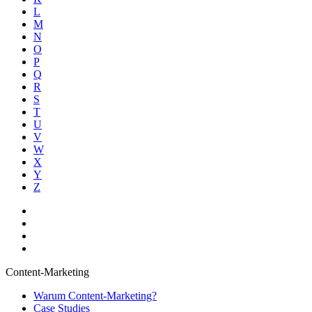
L
M
N
O
P
Q
R
S
T
U
V
W
X
Y
Z
Content-Marketing
Warum Content-Marketing?
Case Studies