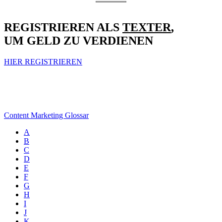
REGISTRIEREN ALS
TEXTER
,
UM GELD ZU VERDIENEN
HIER REGISTRIEREN
Content Marketing Glossar
A
B
C
D
E
F
G
H
I
J
K