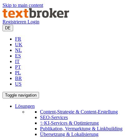
Skip to main content
Registrieren
Login
DE
FR
UK
NL
ES
IT
PT
PL
BR
US
Toggle navigation
Lösungen
Content-Strategie & Content-Erstellung
SEO-Services
✨KI-Services & Optimierung
Publikation, Vermarktung & Linkbuilding
Übersetzung & Lokalisierung