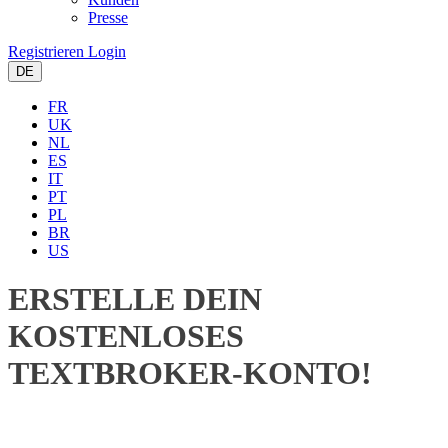
Presse
Registrieren
Login
DE
FR
UK
NL
ES
IT
PT
PL
BR
US
ERSTELLE DEIN
KOSTENLOSES
TEXTBROKER-KONTO!