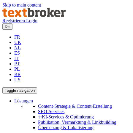
Skip to main content
Registrieren
Login
DE
FR
UK
NL
ES
IT
PT
PL
BR
US
Toggle navigation
Lösungen
Content-Strategie & Content-Erstellung
SEO-Services
✨KI-Services & Optimierung
Publikation, Vermarktung & Linkbuilding
Übersetzung & Lokalisierung