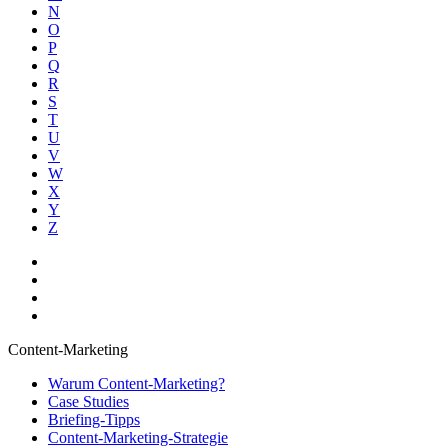
N
O
P
Q
R
S
T
U
V
W
X
Y
Z
Content-Marketing
Warum Content-Marketing?
Case Studies
Briefing-Tipps
Content-Marketing-Strategie