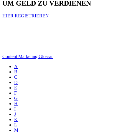
UM GELD ZU VERDIENEN
HIER REGISTRIEREN
Content Marketing Glossar
A
B
C
D
E
F
G
H
I
J
K
L
M