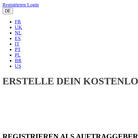
Registrieren
Login
DE
FR
UK
NL
ES
IT
PT
PL
BR
US
ERSTELLE DEIN KOSTENL
REGISTRIEREN ALS
AUFTRAGGEBER