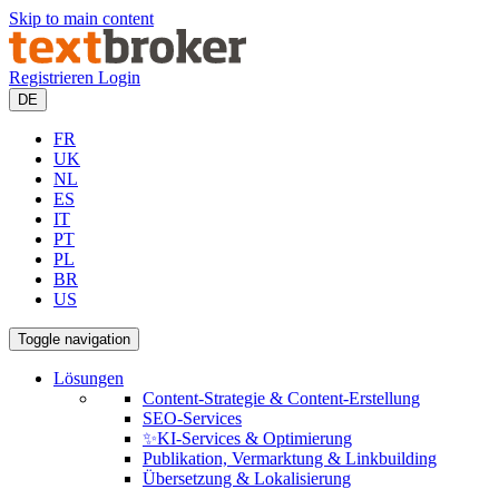
Skip to main content
Registrieren
Login
DE
FR
UK
NL
ES
IT
PT
PL
BR
US
Toggle navigation
Lösungen
Content-Strategie & Content-Erstellung
SEO-Services
✨KI-Services & Optimierung
Publikation, Vermarktung & Linkbuilding
Übersetzung & Lokalisierung