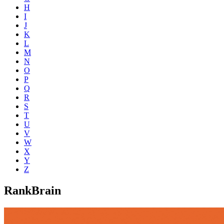
H
I
J
K
L
M
N
O
P
Q
R
S
T
U
V
W
X
Y
Z
RankBrain