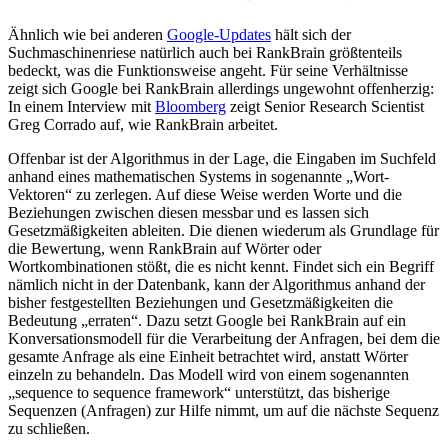
Ähnlich wie bei anderen
Google-Updates
hält sich der
Suchmaschinenriese natürlich auch bei RankBrain größtenteils
bedeckt, was die Funktionsweise angeht. Für seine Verhältnisse
zeigt sich Google bei RankBrain allerdings ungewohnt offenherzig:
In einem Interview mit
Bloomberg
zeigt Senior Research Scientist
Greg Corrado auf, wie RankBrain arbeitet.
Offenbar ist der Algorithmus in der Lage, die Eingaben im Suchfeld
anhand eines mathematischen Systems in sogenannte „Wort-
Vektoren“ zu zerlegen. Auf diese Weise werden Worte und die
Beziehungen zwischen diesen messbar und es lassen sich
Gesetzmäßigkeiten ableiten. Die dienen wiederum als Grundlage für
die Bewertung, wenn RankBrain auf Wörter oder
Wortkombinationen stößt, die es nicht kennt. Findet sich ein Begriff
nämlich nicht in der Datenbank, kann der Algorithmus anhand der
bisher festgestellten Beziehungen und Gesetzmäßigkeiten die
Bedeutung „erraten“. Dazu setzt Google bei RankBrain auf ein
Konversationsmodell für die Verarbeitung der Anfragen, bei dem die
gesamte Anfrage als eine Einheit betrachtet wird, anstatt Wörter
einzeln zu behandeln. Das Modell wird von einem sogenannten
„sequence to sequence framework“ unterstützt, das bisherige
Sequenzen (Anfragen) zur Hilfe nimmt, um auf die nächste Sequenz
zu schließen.