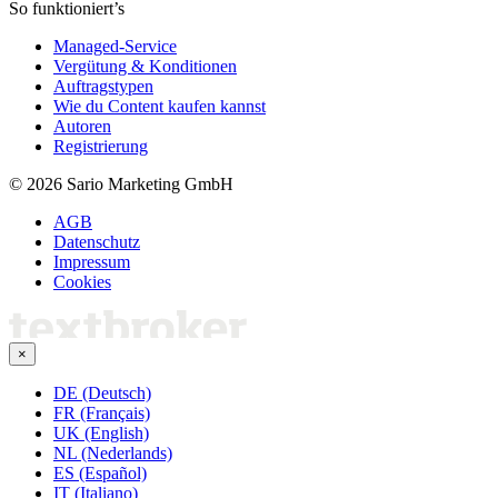
So funktioniert’s
Managed-Service
Vergütung & Konditionen
Auftragstypen
Wie du Content kaufen kannst
Autoren
Registrierung
© 2026 Sario Marketing GmbH
AGB
Datenschutz
Impressum
Cookies
×
DE (Deutsch)
FR (Français)
UK (English)
NL (Nederlands)
ES (Español)
IT (Italiano)