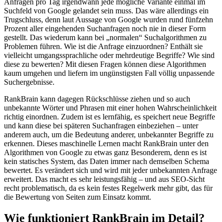
Anfragen pro Tag irgendwann jede mögliche Variante einmal im
Suchfeld von Google gelandet sein muss. Das wäre allerdings ein
Trugschluss, denn laut Aussage von Google wurden rund fünfzehn
Prozent aller eingehenden Suchanfragen noch nie in dieser Form
gestellt. Das wiederum kann bei „normalen“ Suchalgorithmen zu
Problemen führen. Wie ist die Anfrage einzuordnen? Enthält sie
vielleicht umgangssprachliche oder mehrdeutige Begriffe? Wie sind
diese zu bewerten? Mit diesen Fragen können diese Algorithmen
kaum umgehen und liefern im ungünstigsten Fall völlig unpassende
Suchergebnisse.
RankBrain kann dagegen Rückschlüsse ziehen und so auch
unbekannte Wörter und Phrasen mit einer hohen Wahrscheinlichkeit
richtig einordnen. Zudem ist es lernfähig, es speichert neue Begriffe
und kann diese bei späteren Suchanfragen einbeziehen – unter
anderem auch, um die Bedeutung anderer, unbekannter Begriffe zu
erkennen. Dieses maschinelle Lernen macht RankBrain unter den
Algorithmen von Google zu etwas ganz Besonderem, denn es ist
kein statisches System, das Daten immer nach demselben Schema
bewertet. Es verändert sich und wird mit jeder unbekannten Anfrage
erweitert. Das macht es sehr leistungsfähig – und aus SEO-Sicht
recht problematisch, da es kein festes Regelwerk mehr gibt, das für
die Bewertung von Seiten zum Einsatz kommt.
Wie funktioniert RankBrain im Detail?