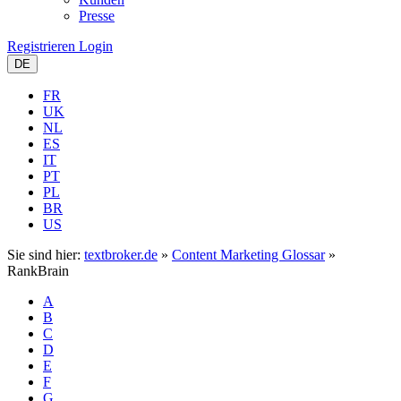
Presse
Registrieren
Login
DE
FR
UK
NL
ES
IT
PT
PL
BR
US
Sie sind hier:
textbroker.de
»
Content Marketing Glossar
»
RankBrain
A
B
C
D
E
F
G