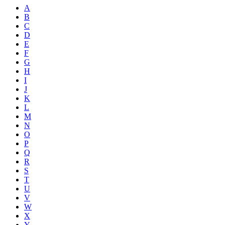
A
B
C
D
E
F
G
H
I
J
K
L
M
N
O
P
Q
R
S
T
U
V
W
X
Y