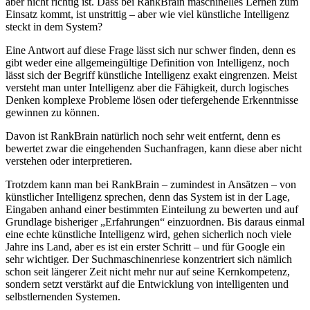
aber nicht richtig ist. Dass bei RankBrain maschinelles Lernen zum
Einsatz kommt, ist unstrittig – aber wie viel künstliche Intelligenz
steckt in dem System?
Eine Antwort auf diese Frage lässt sich nur schwer finden, denn es
gibt weder eine allgemeingültige Definition von Intelligenz, noch
lässt sich der Begriff künstliche Intelligenz exakt eingrenzen. Meist
versteht man unter Intelligenz aber die Fähigkeit, durch logisches
Denken komplexe Probleme lösen oder tiefergehende Erkenntnisse
gewinnen zu können.
Davon ist RankBrain natürlich noch sehr weit entfernt, denn es
bewertet zwar die eingehenden Suchanfragen, kann diese aber nicht
verstehen oder interpretieren.
Trotzdem kann man bei RankBrain – zumindest in Ansätzen – von
künstlicher Intelligenz sprechen, denn das System ist in der Lage,
Eingaben anhand einer bestimmten Einteilung zu bewerten und auf
Grundlage bisheriger „Erfahrungen“ einzuordnen. Bis daraus einmal
eine echte künstliche Intelligenz wird, gehen sicherlich noch viele
Jahre ins Land, aber es ist ein erster Schritt – und für Google ein
sehr wichtiger. Der Suchmaschinenriese konzentriert sich nämlich
schon seit längerer Zeit nicht mehr nur auf seine Kernkompetenz,
sondern setzt verstärkt auf die Entwicklung von intelligenten und
selbstlernenden Systemen.