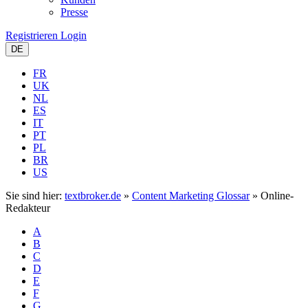
Presse
Registrieren
Login
DE
FR
UK
NL
ES
IT
PT
PL
BR
US
Sie sind hier:
textbroker.de
»
Content Marketing Glossar
»
Online-
Redakteur
A
B
C
D
E
F
G