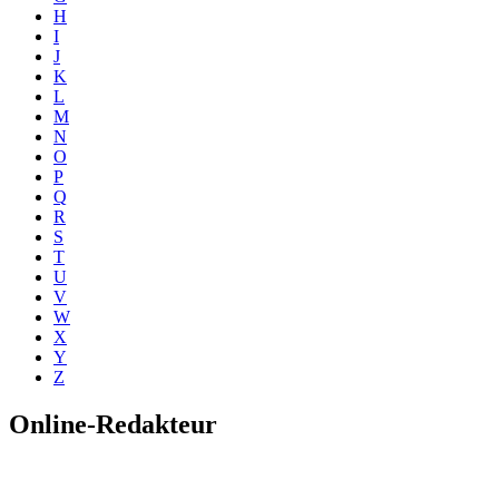
H
I
J
K
L
M
N
O
P
Q
R
S
T
U
V
W
X
Y
Z
Online-Redakteur