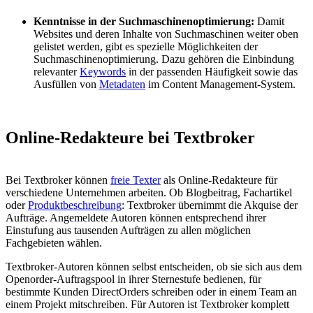
Kenntnisse in der Suchmaschinenoptimierung:
Damit
Websites und deren Inhalte von Suchmaschinen weiter oben
gelistet werden, gibt es spezielle Möglichkeiten der
Suchmaschinenoptimierung. Dazu gehören die Einbindung
relevanter
Keywords
in der passenden Häufigkeit sowie das
Ausfüllen von
Metadaten
im Content Management-System.
Online-Redakteure bei Textbroker
Bei Textbroker können
freie Texter
als Online-Redakteure für
verschiedene Unternehmen arbeiten. Ob Blogbeitrag, Fachartikel
oder
Produktbeschreibung
: Textbroker übernimmt die Akquise der
Aufträge. Angemeldete Autoren können entsprechend ihrer
Einstufung aus tausenden Aufträgen zu allen möglichen
Fachgebieten wählen.
Textbroker-Autoren können selbst entscheiden, ob sie sich aus dem
Openorder-Auftragspool in ihrer Sternestufe bedienen, für
bestimmte Kunden DirectOrders schreiben oder in einem Team an
einem Projekt mitschreiben. Für Autoren ist Textbroker komplett