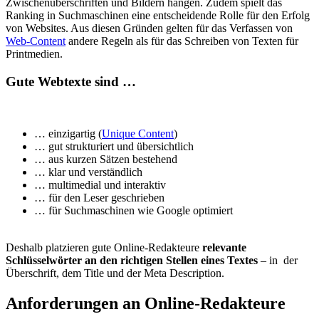
Zwischenüberschriften und Bildern hängen. Zudem spielt das
Ranking in Suchmaschinen eine entscheidende Rolle für den Erfolg
von Websites. Aus diesen Gründen gelten für das Verfassen von
Web-Content
andere Regeln als für das Schreiben von Texten für
Printmedien.
Gute Webtexte sind …
… einzigartig (
Unique Content
)
… gut strukturiert und übersichtlich
… aus kurzen Sätzen bestehend
… klar und verständlich
… multimedial und interaktiv
… für den Leser geschrieben
… für Suchmaschinen wie Google optimiert
Deshalb platzieren gute Online-Redakteure
relevante
Schlüsselwörter an den richtigen Stellen eines Textes
– in der
Überschrift, dem Title und der Meta Description.
Anforderungen an Online-Redakteure