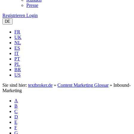
Presse
Registrieren
Login
DE
FR
UK
NL
ES
IT
PT
PL
BR
US
Sie sind hier:
textbroker.de
»
Content Marketing Glossar
»
Inbound-
Marketing
A
B
C
D
E
F
G