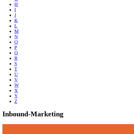
H
I
J
K
L
M
N
O
P
Q
R
S
T
U
V
W
X
Y
Z
Inbound-Marketing