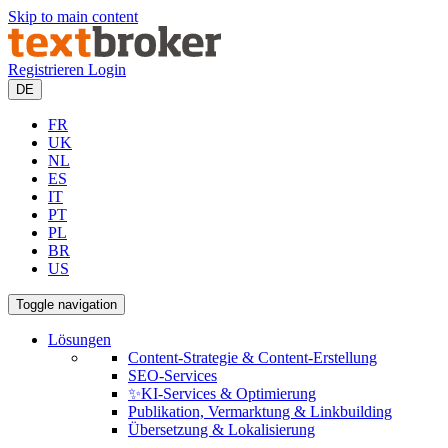
Skip to main content
Registrieren
Login
DE
FR
UK
NL
ES
IT
PT
PL
BR
US
Toggle navigation
Lösungen
Content-Strategie & Content-Erstellung
SEO-Services
✨KI-Services & Optimierung
Publikation, Vermarktung & Linkbuilding
Übersetzung & Lokalisierung