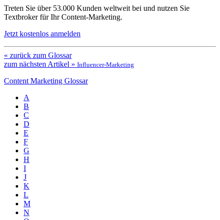
Treten Sie über 53.000 Kunden weltweit bei und nutzen Sie
Textbroker für Ihr Content-Marketing.
Jetzt kostenlos anmelden
« zurück zum Glossar
zum nächsten Artikel »
Influencer-Marketing
Content Marketing Glossar
A
B
C
D
E
F
G
H
I
J
K
L
M
N