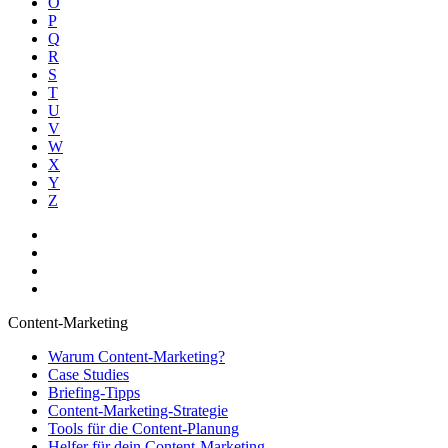
O
P
Q
R
S
T
U
V
W
X
Y
Z
Content-Marketing
Warum Content-Marketing?
Case Studies
Briefing-Tipps
Content-Marketing-Strategie
Tools für die Content-Planung
Helfer für dein Content-Marketing