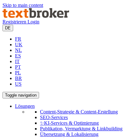
Skip to main content
Registrieren
Login
DE
FR
UK
NL
ES
IT
PT
PL
BR
US
Toggle navigation
Lösungen
Content-Strategie & Content-Erstellung
SEO-Services
✨KI-Services & Optimierung
Publikation, Vermarktung & Linkbuilding
Übersetzung & Lokalisierung