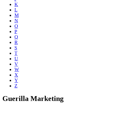
K
L
M
N
O
P
Q
R
S
T
U
V
W
X
Y
Z
Guerilla Marketing