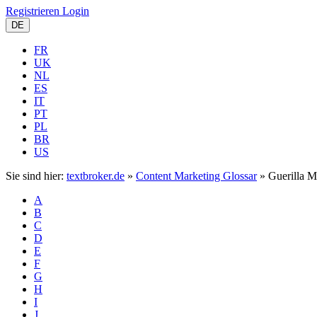
Registrieren
Login
DE
FR
UK
NL
ES
IT
PT
PL
BR
US
Sie sind hier:
textbroker.de
»
Content Marketing Glossar
»
Guerilla M
A
B
C
D
E
F
G
H
I
J